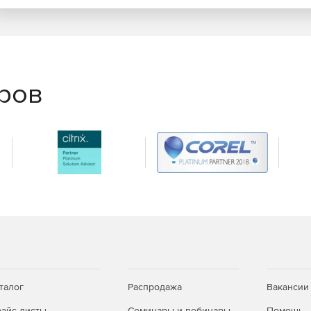
еров
талог
Распродажа
Вакансии
айс-листы
Семинары и вебинары
Помощь