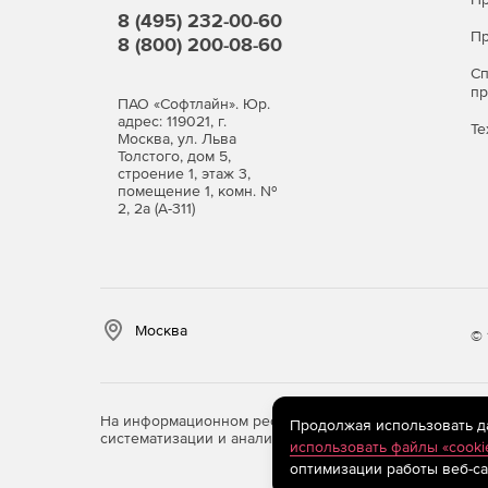
8 (495) 232-00-60
Пр
8 (800) 200-08-60
С
п
ПАО «Софтлайн». Юр.
адрес: 119021, г.
Те
Москва, ул. Льва
Толстого, дом 5,
строение 1, этаж 3,
помещение 1, комн. №
2, 2а (А-311)
Москва
© 
На информационном ресурсе store.softline.ru примен
Продолжая использовать дан
систематизации и анализа сведений, относящихся к 
использовать файлы «cooki
оптимизации работы веб-са