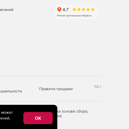
омпаний
14+
Правила продажи
циальности
редоставления информации на основе сбора,
e может
рритории Российской Федерации)
OK
ений,