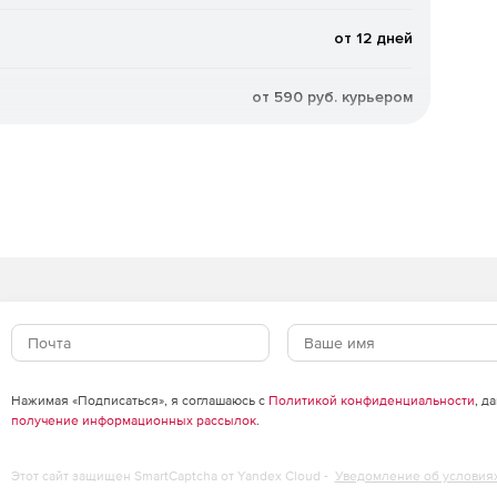
от 12 дней
от 590 руб. курьером
Нажимая «Подписаться», я соглашаюсь с
Политикой конфиденциальности
, д
получение информационных рассылок
.
Этот сайт защищен SmartCaptcha от Yandex Cloud -
Уведомление об условия