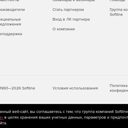
оизводители
Стать партнером
Группа к
Softline
пециальные
Вход в ЛК партнера
редложения
О компании
хподдержка
Политика
Условия использования
1993—2026 Softline
конфиден
яются
рекомендательные технологии
(информационные технологии п
ный веб-сайт, вы соглашаетесь с тем, что группа компаний Softlin
предпочтениям пользователей сети «Интернет», находящихся на те
e»
в целях хранения ваших учетных данных, параметров и предпочт
йта.