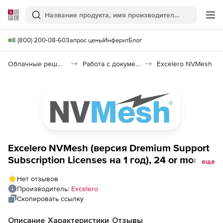
Softline
Поиск
Ме
8 (800) 200-08-60
Запрос цены
Инферит
Блог
Облачные решения (SaaS)
Работа с документами (SaaS)
Excelero NVMesh
Excelero NVMesh (версия Dremium Support
Subscription Licenses на 1 год), 24 or more
еще
NVMe devices
Нет отзывов
Производитель:
Excelero
Скопировать ссылку
Описание
Характеристики
Отзывы