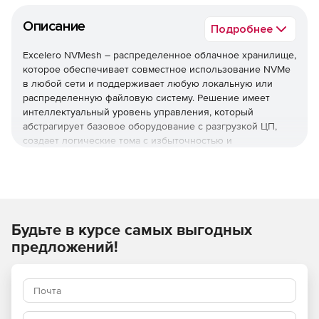
Описание
Подробнее
Excelero NVMesh – распределенное облачное хранилище,
которое обеспечивает совместное использование NVMe
в любой сети и поддерживает любую локальную или
распределенную файловую систему. Решение имеет
интеллектуальный уровень управления, который
абстрагирует базовое оборудование с разгрузкой ЦП,
создает логические тома с избыточностью и
обеспечивает централизованное интеллектуальное
управление и мониторинг.
NVMesh имеет распределенный блочный уровень,
который позволяет немодифицированным приложениям
использовать объединенные устройства хранения NVMe
Будьте в курсе самых выгодных
в сети с локальной скоростью и
предложений!
задержками. Распределенные ресурсы хранилища NVMe
объединяются в пул с возможностью создания
произвольных динамических блочных томов, которые
могут использоваться любым хостом, на котором запущен
клиент блока NVMesh.