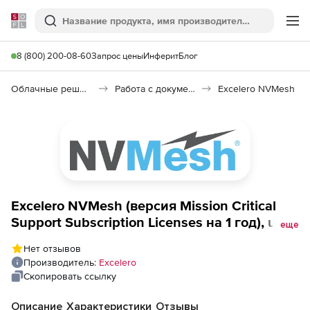
Softline
Поиск
Ме
8 (800) 200-08-60
Запрос цены
Инферит
Блог
Облачные решения (SaaS)
Работа с документами (SaaS)
Excelero NVMesh
Excelero NVMesh (версия Mission Critical
Support Subscription Licenses на 1 год), up
еще
to 4 NVMe devices
Нет отзывов
Производитель:
Excelero
Скопировать ссылку
Описание
Характеристики
Отзывы