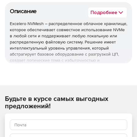
Описание
Подробнее
Excelero NVMesh – распределенное облачное хранилище,
которое обеспечивает совместное использование NVMe
в любой сети и поддерживает любую локальную или
распределенную файловую систему. Решение имеет
интеллектуальный уровень управления, который
абстрагирует базовое оборудование с разгрузкой ЦП,
создает логические тома с избыточностью и
обеспечивает централизованное интеллектуальное
управление и мониторинг.
NVMesh имеет распределенный блочный уровень,
который позволяет немодифицированным приложениям
использовать объединенные устройства хранения NVMe
Будьте в курсе самых выгодных
в сети с локальной скоростью и
предложений!
задержками. Распределенные ресурсы хранилища NVMe
объединяются в пул с возможностью создания
произвольных динамических блочных томов, которые
могут использоваться любым хостом, на котором запущен
клиент блока NVMesh.