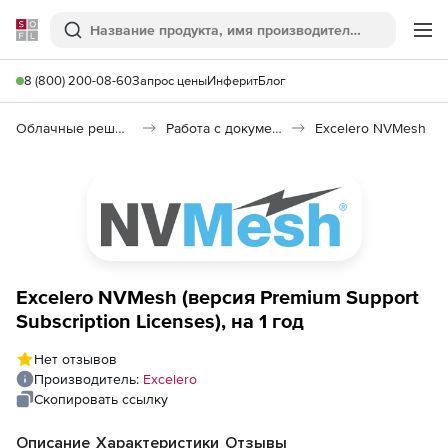
Softline
Поиск
Ме
8 (800) 200-08-60
Запрос цены
Инферит
Блог
Облачные решения (SaaS)
Работа с документами (SaaS)
Excelero NVMesh
Excelero NVMesh (версия Premium Support
Subscription Licenses), на 1 год
Нет отзывов
Производитель:
Excelero
Скопировать ссылку
Описание
Характеристики
Отзывы