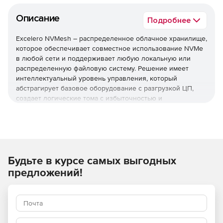
Описание
Подробнее
Excelero NVMesh – распределенное облачное хранилище,
которое обеспечивает совместное использование NVMe
в любой сети и поддерживает любую локальную или
распределенную файловую систему. Решение имеет
интеллектуальный уровень управления, который
абстрагирует базовое оборудование с разгрузкой ЦП,
создает логические тома с избыточностью и
обеспечивает централизованное интеллектуальное
управление и мониторинг.
NVMesh имеет распределенный блочный уровень,
который позволяет немодифицированным приложениям
использовать объединенные устройства хранения NVMe
Будьте в курсе самых выгодных
в сети с локальной скоростью и
предложений!
задержками. Распределенные ресурсы хранилища NVMe
объединяются в пул с возможностью создания
произвольных динамических блочных томов, которые
могут использоваться любым хостом, на котором запущен
клиент блока NVMesh.