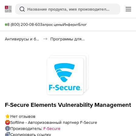
Softline
Поиск
Ме
8 (800) 200-08-60
Запрос цены
Инферит
Блог
Антивирусы и безопасность
Программы для защиты информации
F-Secure Elements Vulnerability Management
Нет отзывов
Softline - Авторизованный партнер F-Secure
Производитель:
F-Secure
Скопировать ссылку