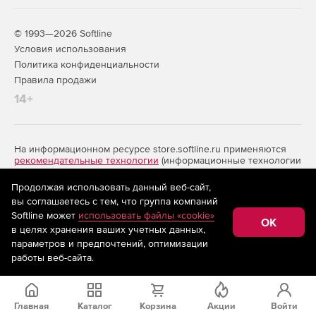
© 1993—2026 Softline
Условия использования
Политика конфиденциальности
Правила продажи
14+
На информационном ресурсе store.softline.ru применяются
рекомендательные технологии
(информационные технологии
предоставления информации на основе сбора,
систематизации и анализа сведений, относящихся к
Продолжая использовать данный веб-сайт,
предпочтениям пользователей сети «Интернет»,
вы соглашаетесь с тем, что группа компаний
находящихся на территории Российской Федерации)
Softline может
использовать файлы «cookie»
OK
в целях хранения ваших учетных данных,
параметров и предпочтений, оптимизации
Запросить цену
работы веб-сайта.
Главная
Каталог
Корзина
Акции
Войти