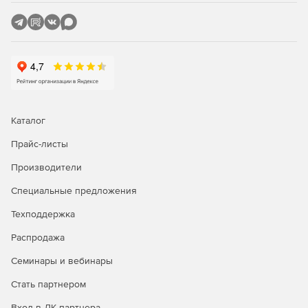
и внедрять правила безопасности.
Автоматические обновления описаний вирусов.
Обновление баз данных описаний вирусов
осуществляется в автоматическом и защищенном
режиме. Автоматическая фоновая загрузка файлов не
мешает работе компьютера.
Управление через web-интерфейс.
Каталог
Поддержка 64-разрябных систем Linux.
Прайс-листы
Производители
Поддержка расширяемых дистрибутивов Linux.
Специальные предложения
Поддержка межсетевого экрана для многосетевых ПК
(множества сетевых интерфейсов).
Техподдержка
Распродажа
Семинары и вебинары
Стать партнером
Вход в ЛК партнера