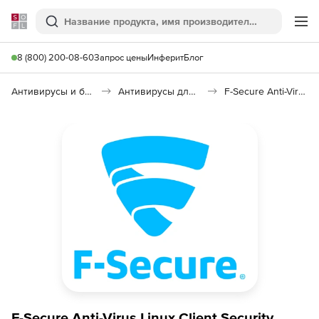
Softline
Поиск
Ме
8 (800) 200-08-60
Запрос цены
Инферит
Блог
Антивирусы и безопасность
Антивирусы для организаций
F-Secure Anti-Virus Linux Client Security
F-Secure Anti-Virus Linux Client Security