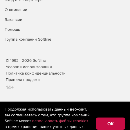
О компании
Вакансии
Помощь
Группа компаний Softline
© 1993—2026 Softline
Условия использования
Политика конфиденциальности
Правила продажи
14+
На информационном ресурсе store.softline.ru применяются
Продолжая использовать данный веб-сайт,
рекомендательные технологии
(информационные технологии
вы соглашаетесь с тем, что группа компаний
предоставления информации на основе сбора,
Softline может
использовать файлы «cookie»
систематизации и анализа сведений, относящихся к
OK
в целях хранения ваших учетных данных,
предпочтениям пользователей сети «Интернет»,