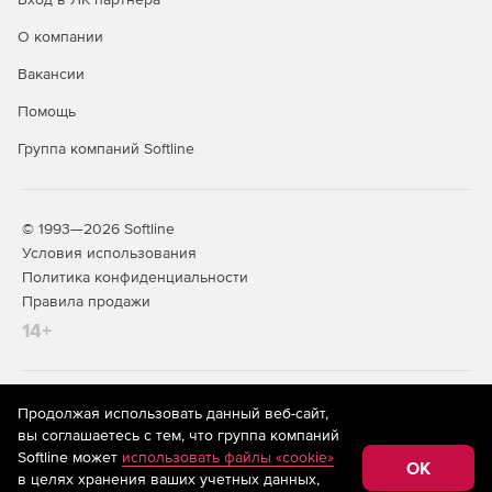
О компании
Вакансии
Помощь
Группа компаний Softline
© 1993—2026 Softline
Условия использования
Политика конфиденциальности
Правила продажи
14+
На информационном ресурсе store.softline.ru применяются
Продолжая использовать данный веб-сайт,
рекомендательные технологии
(информационные технологии
вы соглашаетесь с тем, что группа компаний
предоставления информации на основе сбора,
Softline может
использовать файлы «cookie»
систематизации и анализа сведений, относящихся к
OK
в целях хранения ваших учетных данных,
предпочтениям пользователей сети «Интернет»,