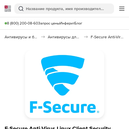
Softline
Поиск
Ме
8 (800) 200-08-60
Запрос цены
Инферит
Блог
Антивирусы и безопасность
Антивирусы для организаций
F-Secure Anti-Virus Linux Client Security
F-Secure Anti-Virus Linux Client Security