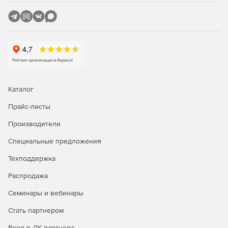
и внедрять правила безопасности.
Автоматические обновления описаний вирусов.
Обновление баз данных описаний вирусов
осуществляется в автоматическом и защищенном
режиме. Автоматическая фоновая загрузка файлов не
мешает работе компьютера.
Управление через web-интерфейс.
Каталог
Поддержка 64-разрябных систем Linux.
Прайс-листы
Производители
Поддержка расширяемых дистрибутивов Linux.
Специальные предложения
Поддержка межсетевого экрана для многосетевых ПК
(множества сетевых интерфейсов).
Техподдержка
Распродажа
Семинары и вебинары
Стать партнером
Вход в ЛК партнера