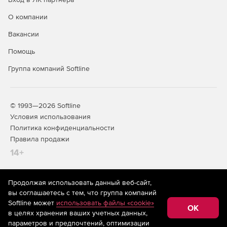
О компании
Вакансии
Помощь
Группа компаний Softline
© 1993—2026 Softline
Условия использования
Политика конфиденциальности
Правила продажи
14+
Продолжая использовать данный веб-сайт,
На информационном ресурсе store.softline.ru применяются
вы соглашаетесь с тем, что группа компаний
рекомендательные технологии
(информационные технологии
Softline может
использовать файлы «cookie»
предоставления информации на основе сбора,
OK
в целях хранения ваших учетных данных,
систематизации и анализа сведений, относящихся к
предпочтениям пользователей сети «Интернет»,
параметров и предпочтений, оптимизации