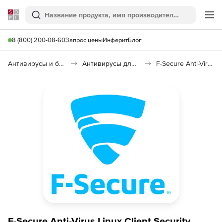
Softline
Поиск
Ме
8 (800) 200-08-60
Запрос цены
Инферит
Блог
Антивирусы и безопасность
Антивирусы для организаций
F-Secure Anti-Virus Linux Client Security
F-Secure Anti-Virus Linux Client Security