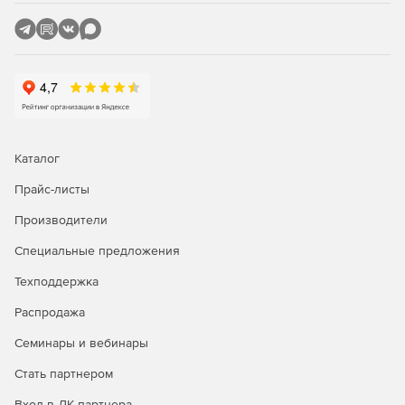
и внедрять правила безопасности.
Автоматические обновления описаний вирусов.
Обновление баз данных описаний вирусов
осуществляется в автоматическом и защищенном
режиме. Автоматическая фоновая загрузка файлов не
мешает работе компьютера.
Управление через web-интерфейс.
Каталог
Поддержка 64-разрябных систем Linux.
Прайс-листы
Производители
Поддержка расширяемых дистрибутивов Linux.
Специальные предложения
Поддержка межсетевого экрана для многосетевых ПК
(множества сетевых интерфейсов).
Техподдержка
Распродажа
Семинары и вебинары
Стать партнером
Вход в ЛК партнера