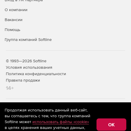
О компании
Вакансии
Помощь
Группа компаний Softline
© 1993—2026 Softline
Условия использования
Политика конфиденциальности
Правила продажи
14+
На информационном ресурсе store.softline.ru применяются
Продолжая использовать данный веб-сайт,
рекомендательные технологии
(информационные технологии
вы соглашаетесь с тем, что группа компаний
предоставления информации на основе сбора,
Softline может
использовать файлы «cookie»
систематизации и анализа сведений, относящихся к
OK
в целях хранения ваших учетных данных,
предпочтениям пользователей сети «Интернет»,