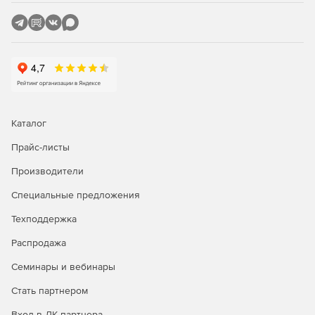
и внедрять правила безопасности.
Автоматические обновления описаний вирусов.
Обновление баз данных описаний вирусов
осуществляется в автоматическом и защищенном
режиме. Автоматическая фоновая загрузка файлов не
мешает работе компьютера.
Управление через web-интерфейс.
Каталог
Поддержка 64-разрябных систем Linux.
Прайс-листы
Производители
Поддержка расширяемых дистрибутивов Linux.
Специальные предложения
Поддержка межсетевого экрана для многосетевых ПК
(множества сетевых интерфейсов).
Техподдержка
Распродажа
Семинары и вебинары
Стать партнером
Вход в ЛК партнера