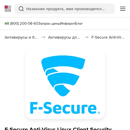
Softline
Поиск
Ме
8 (800) 200-08-60
Запрос цены
Инферит
Блог
Антивирусы и безопасность
Антивирусы для организаций
F-Secure Anti-Virus Linux Client Security
F-Secure Anti-Virus Linux Client Security