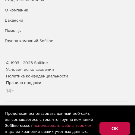
О компании
Вакансии
Помощь
Группа компаний Softline
© 1993—2026 Softline
Условия использования
Политика конфиденциальности
Правила продажи
14+
На информационном ресурсе store.softline.ru применяются
Продолжая использовать данный веб-сайт,
рекомендательные технологии
(информационные технологии
вы соглашаетесь с тем, что группа компаний
предоставления информации на основе сбора,
Softline может
использовать файлы «cookie»
систематизации и анализа сведений, относящихся к
OK
в целях хранения ваших учетных данных,
предпочтениям пользователей сети «Интернет»,