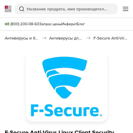
Softline
Поиск
Ме
8 (800) 200-08-60
Запрос цены
Инферит
Блог
Антивирусы и безопасность
Антивирусы для организаций
F-Secure Anti-Virus Linux Client Security
F-Secure Anti-Virus Linux Client Security