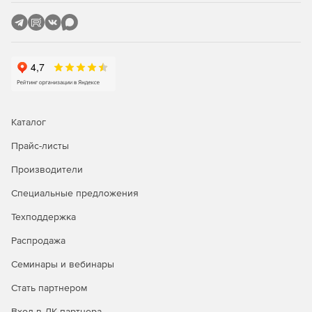
и внедрять правила безопасности.
Автоматические обновления описаний вирусов.
Обновление баз данных описаний вирусов
осуществляется в автоматическом и защищенном
режиме. Автоматическая фоновая загрузка файлов не
мешает работе компьютера.
Управление через web-интерфейс.
Каталог
Поддержка 64-разрябных систем Linux.
Прайс-листы
Производители
Поддержка расширяемых дистрибутивов Linux.
Специальные предложения
Поддержка межсетевого экрана для многосетевых ПК
(множества сетевых интерфейсов).
Техподдержка
Распродажа
Семинары и вебинары
Стать партнером
Вход в ЛК партнера