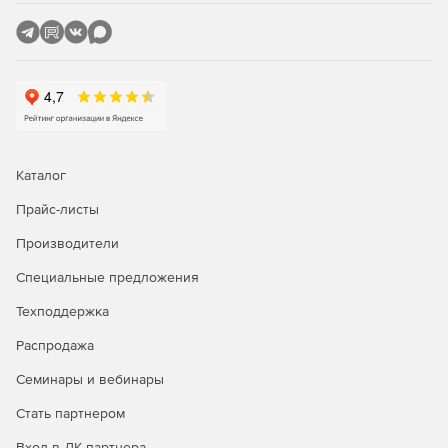
и внедрять правила безопасности.
Автоматические обновления описаний вирусов.
Обновление баз данных описаний вирусов
осуществляется в автоматическом и защищенном
режиме. Автоматическая фоновая загрузка файлов не
мешает работе компьютера.
Управление через web-интерфейс.
Каталог
Поддержка 64-разрябных систем Linux.
Прайс-листы
Производители
Поддержка расширяемых дистрибутивов Linux.
Специальные предложения
Поддержка межсетевого экрана для многосетевых ПК
(множества сетевых интерфейсов).
Техподдержка
Распродажа
Семинары и вебинары
Стать партнером
Вход в ЛК партнера