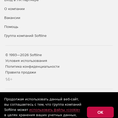
О компании
Вакансии
Помощь
Группа компаний Softline
© 1993—2026 Softline
Условия использования
Политика конфиденциальности
Правила продажи
14+
На информационном ресурсе store.softline.ru применяются
Продолжая использовать данный веб-сайт,
рекомендательные технологии
(информационные технологии
вы соглашаетесь с тем, что группа компаний
предоставления информации на основе сбора,
Softline может
использовать файлы «cookie»
систематизации и анализа сведений, относящихся к
OK
в целях хранения ваших учетных данных,
предпочтениям пользователей сети «Интернет»,