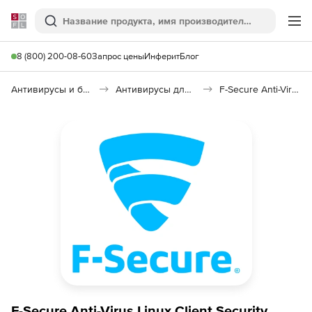
Softline
Поиск
Ме
8 (800) 200-08-60
Запрос цены
Инферит
Блог
Антивирусы и безопасность
Антивирусы для организаций
F-Secure Anti-Virus Linux Client Security
F-Secure Anti-Virus Linux Client Security