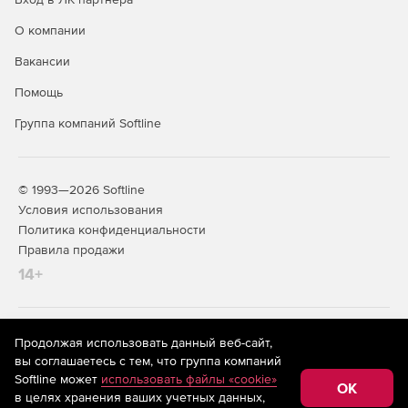
О компании
Вакансии
Помощь
Группа компаний Softline
© 1993—2026 Softline
Условия использования
Политика конфиденциальности
Правила продажи
14+
На информационном ресурсе store.softline.ru применяются
Продолжая использовать данный веб-сайт,
рекомендательные технологии
(информационные технологии
вы соглашаетесь с тем, что группа компаний
предоставления информации на основе сбора,
Softline может
использовать файлы «cookie»
систематизации и анализа сведений, относящихся к
OK
в целях хранения ваших учетных данных,
предпочтениям пользователей сети «Интернет»,