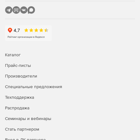
и внедрять правила безопасности.
Автоматические обновления описаний вирусов.
Обновление баз данных описаний вирусов
осуществляется в автоматическом и защищенном
режиме. Автоматическая фоновая загрузка файлов не
мешает работе компьютера.
Управление через web-интерфейс.
Каталог
Поддержка 64-разрябных систем Linux.
Прайс-листы
Производители
Поддержка расширяемых дистрибутивов Linux.
Специальные предложения
Поддержка межсетевого экрана для многосетевых ПК
(множества сетевых интерфейсов).
Техподдержка
Распродажа
Семинары и вебинары
Стать партнером
Вход в ЛК партнера