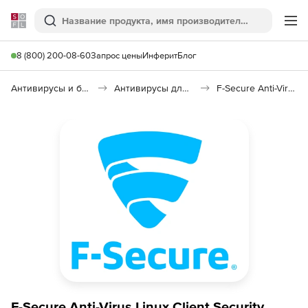
Softline
Поиск
Ме
8 (800) 200-08-60
Запрос цены
Инферит
Блог
Антивирусы и безопасность
Антивирусы для организаций
F-Secure Anti-Virus Linux Client Security
F-Secure Anti-Virus Linux Client Security