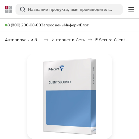
Softline
Поиск
Ме
8 (800) 200-08-60
Запрос цены
Инферит
Блог
Антивирусы и безопасность
Интернет и Сеть
F-Secure Client Security