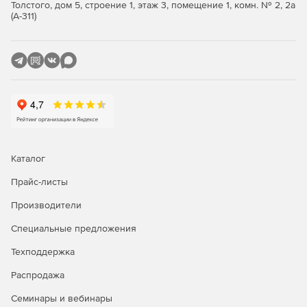
Толстого, дом 5, строение 1, этаж 3, помещение 1, комн. № 2, 2а
Защита от шпионских программ. Блокирование
(А-311)
шпионских программ с помощью сканирования в
реальном времени.
Защита от неизвестных угроз. Блокирование в
реальном времени неизвестных угроз на основе
изменений в системе, настройках браузера и кодовых
включениях.
Регулярное обновление антивирусных баз – до 2 раз
в день.
Каталог
Контроль приложений. Центральное управление и
Прайс-листы
блокировка приложений, подключающихся к
Производители
Интернету.
Специальные предложения
Поставка последних новостей о вирусных угрозах.
Техподдержка
Центральное управление. Продукт F-Secure Client
Security может быть удаленно установлен,
Распродажа
сконфигурирован и проверен. Конфигурация клиента
Семинары и вебинары
может быть активирована в режиме «Всегда – на