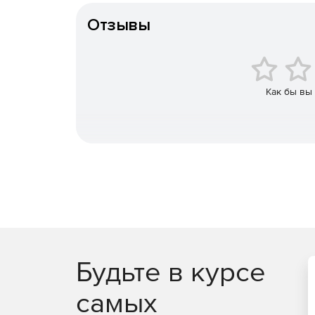
количеством ложных срабатываний.
Отзывы
Быстрый ответ на атаку
Встроенные средства автоматизации и аналитик
сложные угрозы и целевые атаки. Можно использ
возможностью круглосуточной автоматизации от
Как бы вы
Будьте в курсе
самых