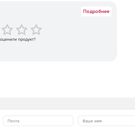
Подробнее
и обеспечивают быстрое реагирование на реальные
овать руководство о том, как реагировать, с
ветных действий.
 оценили продукт?