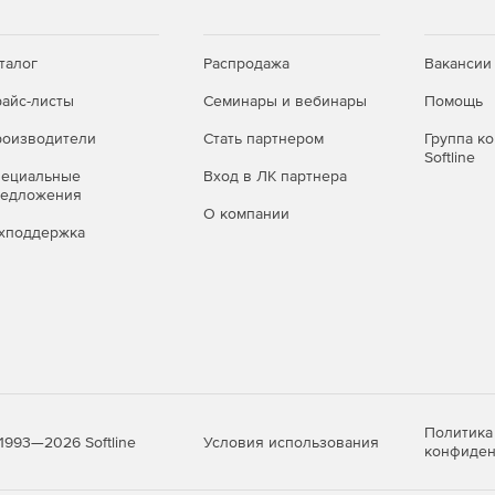
талог
Распродажа
Вакансии
айс-листы
Семинары и вебинары
Помощь
оизводители
Стать партнером
Группа к
Softline
пециальные
Вход в ЛК партнера
редложения
О компании
хподдержка
Политика
Условия использования
1993—2026 Softline
конфиден