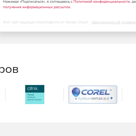
Нажимая «Подписаться», я соглашаюсь с
Политикой конфиденциальности
, д
получение информационных рассылок
.
Этот сайт защищен SmartCaptcha от Yandex Cloud -
Уведомление об условия
еров