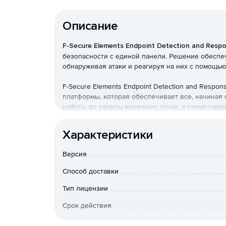
Описание
F-Secure Elements Endpoint Detection and Resp
безопасности с единой панели. Решение обеспе
обнаруживая атаки и реагируя на них с помощь
F-Secure Elements Endpoint Detection and Respon
платформы, которая обеспечивает все, начиная
работы до защиты конечных точек, а также гара
безопасности.
Характеристики
Улучшенная видимость
Версия
Повышает прозрачность состояния и безопасно
конечных точек. Легко выявляет неправильное 
Способ доставки
вредоносных программ поведенческие события.
Тип лицензии
Быстрое обнаружение нарушений
Срок действия
Быстрое обнаружение целевых атак благодаря
Тип организации