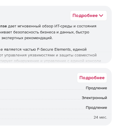
Подробнее
onse
дает мгновенный обзор ИТ-среды и состояния
чивает безопасность бизнеса и данных, быстро
ю экспертных рекомендаций.
se является частью F-Secure Elements, единой
 от управления уязвимостями и защиты совместной
нтирует обнаружение и управление с единой консоли
Подробнее
Продление
сти ИТ-среды с помощью инвентаризации приложений и
использование ресурсов, собирая и коррелируя помимо
Электронный
Продление
24 мес.
 немедленным оповещениям с минимальным
Коммерческая