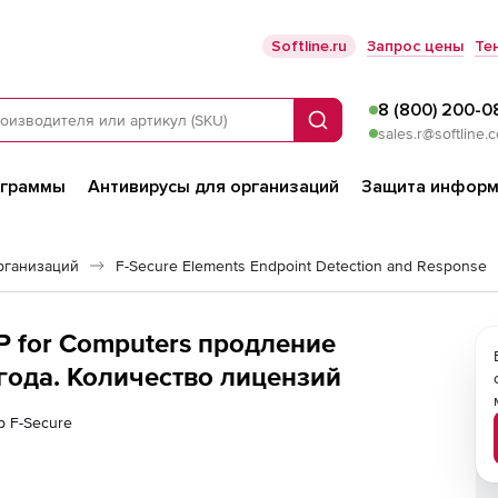
Softline.ru
Запрос цены
Те
8 (800) 200-0
Поиск
sales.r@softline.
ограммы
Антивирусы для организаций
Защита информ
рганизаций
F-Secure Elements Endpoint Detection and Response
P for Computers продление
 года. Количество лицензий
р F-Secure