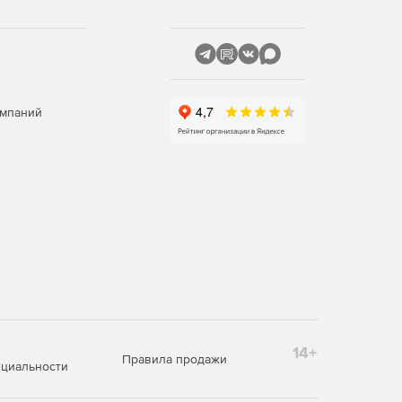
омпаний
14+
Правила продажи
циальности