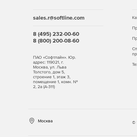
sales.r@softline.com
Ка
Пр
8 (495) 232-00-60
Пр
8 (800) 200-08-60
С
п
ПАО «Софтлайн». Юр.
адрес: 119021, г.
Те
Москва, ул. Льва
Толстого, дом 5,
строение 1, этаж 3,
помещение 1, комн. №
2, 2а (А-311)
Москва
© 