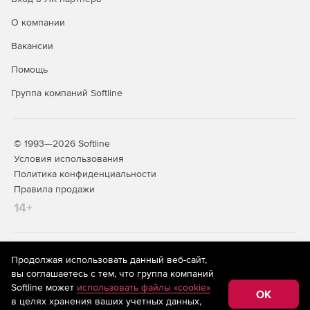
О компании
Вакансии
Помощь
Группа компаний Softline
© 1993—2026 Softline
Условия использования
Политика конфиденциальности
Правила продажи
14+
На информационном ресурсе store.softline.ru применяются
Продолжая использовать данный веб-сайт,
рекомендательные технологии
(информационные технологии
вы соглашаетесь с тем, что группа компаний
предоставления информации на основе сбора,
Softline может
использовать файлы «cookie»
систематизации и анализа сведений, относящихся к
OK
в целях хранения ваших учетных данных,
предпочтениям пользователей сети «Интернет»,