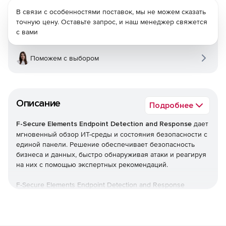
В связи с особенностями поставок, мы не можем сказать
точную цену. Оставьте запрос, и наш менеджер свяжется
с вами
Поможем с выбором
Описание
Подробнее
F-Secure Elements Endpoint Detection and Response
дает
мгновенный обзор ИТ-среды и состояния безопасности с
единой панели. Решение обеспечивает безопасность
бизнеса и данных, быстро обнаруживая атаки и реагируя
на них с помощью экспертных рекомендаций.
F-Secure Elements Endpoint Detection and Response
является частью F-Secure Elements, единой платформы,
которая обеспечивает все, начиная от управления
уязвимостями и защиты совместной работы до защиты
конечных точек, а также гарантирует обнаружение и