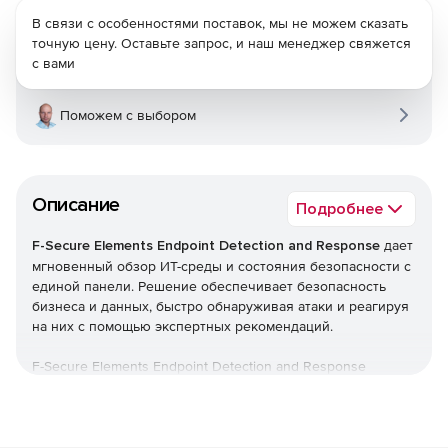
В связи с особенностями поставок, мы не можем сказать
точную цену. Оставьте запрос, и наш менеджер свяжется
с вами
Поможем с выбором
Описание
Подробнее
F-Secure Elements Endpoint Detection and Response
дает
мгновенный обзор ИТ-среды и состояния безопасности с
единой панели. Решение обеспечивает безопасность
бизнеса и данных, быстро обнаруживая атаки и реагируя
на них с помощью экспертных рекомендаций.
F-Secure Elements Endpoint Detection and Response
является частью F-Secure Elements, единой платформы,
которая обеспечивает все, начиная от управления
уязвимостями и защиты совместной работы до защиты
конечных точек, а также гарантирует обнаружение и