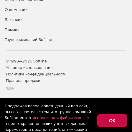
О компании
Вакансии
Помощь
Группа компаний Softline
© 1993—2026 Softline
Условия использования
Политика конфиденциальности
Правила продажи
14+
Продолжая использовать данный веб-сайт,
На информационном ресурсе store.softline.ru применяются
вы соглашаетесь с тем, что группа компаний
рекомендательные технологии
(информационные технологии
Softline может
использовать файлы «cookie»
предоставления информации на основе сбора,
OK
в целях хранения ваших учетных данных,
систематизации и анализа сведений, относящихся к
предпочтениям пользователей сети «Интернет»,
параметров и предпочтений, оптимизации