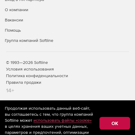
О компании
Вакансии
Помощь
Группа компаний Softline
© 1993—2026 Softline
Условия использования
Политика конфиденциальности
Правила продажи
14+
Продолжая использовать данный веб-сайт,
На информационном ресурсе store.softline.ru применяются
вы соглашаетесь с тем, что группа компаний
рекомендательные технологии
(информационные технологии
Softline может
использовать файлы «cookie»
предоставления информации на основе сбора,
OK
в целях хранения ваших учетных данных,
систематизации и анализа сведений, относящихся к
предпочтениям пользователей сети «Интернет»,
параметров и предпочтений, оптимизации