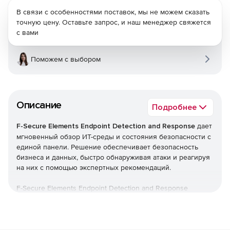
В связи с особенностями поставок, мы не можем сказать
точную цену. Оставьте запрос, и наш менеджер свяжется
с вами
Поможем с выбором
Описание
Подробнее
F-Secure Elements Endpoint Detection and Response
дает
мгновенный обзор ИТ-среды и состояния безопасности с
единой панели. Решение обеспечивает безопасность
бизнеса и данных, быстро обнаруживая атаки и реагируя
на них с помощью экспертных рекомендаций.
F-Secure Elements Endpoint Detection and Response
является частью F-Secure Elements, единой платформы,
которая обеспечивает все, начиная от управления
уязвимостями и защиты совместной работы до защиты
конечных точек, а также гарантирует обнаружение и