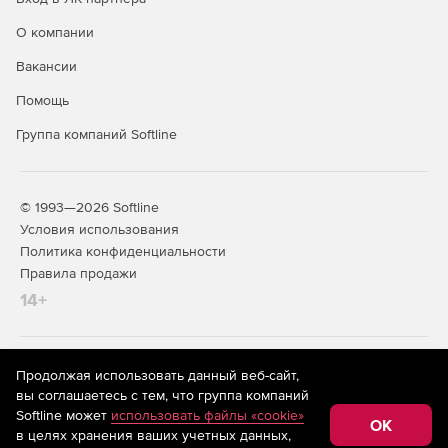
О компании
Вакансии
Помощь
Группа компаний Softline
© 1993—2026 Softline
Условия использования
Политика конфиденциальности
Правила продажи
14+
На информационном ресурсе store.softline.ru применяются
Продолжая использовать данный веб-сайт,
рекомендательные технологии
(информационные технологии
вы соглашаетесь с тем, что группа компаний
предоставления информации на основе сбора,
Softline может
использовать файлы «cookie»
систематизации и анализа сведений, относящихся к
OK
в целях хранения ваших учетных данных,
предпочтениям пользователей сети «Интернет»,