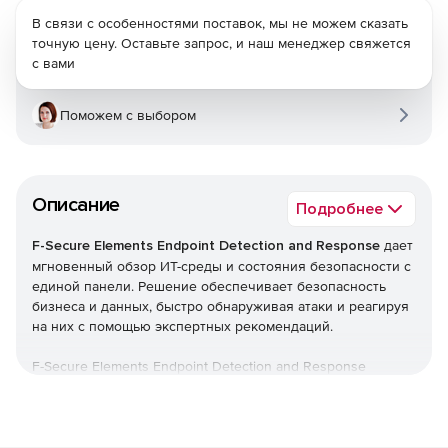
В связи с особенностями поставок, мы не можем сказать
точную цену. Оставьте запрос, и наш менеджер свяжется
с вами
Поможем с выбором
Описание
Подробнее
F-Secure Elements Endpoint Detection and Response
дает
мгновенный обзор ИТ-среды и состояния безопасности с
единой панели. Решение обеспечивает безопасность
бизнеса и данных, быстро обнаруживая атаки и реагируя
на них с помощью экспертных рекомендаций.
F-Secure Elements Endpoint Detection and Response
является частью F-Secure Elements, единой платформы,
которая обеспечивает все, начиная от управления
уязвимостями и защиты совместной работы до защиты
конечных точек, а также гарантирует обнаружение и