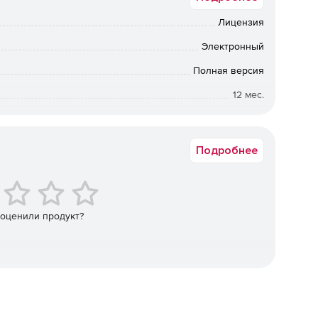
Лицензия
ользователей через web-браузер, блокирование
Электронный
Полная версия
лений (требуется соединение с Интернетом).
12 мес.
Коммерческая
стемы F-Secure Policy Manager, автоматически
дентах безопасности и вирусных атаках.
Подробнее
вного сканирования.
 оценили продукт?
 расписания.
а хост.
ивной проактивной защиты всех платформ.