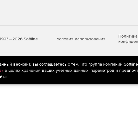
Политика
Условия использования
1993—2026 Softline
конфиден
яются
рекомендательные технологии
(информационные технологии п
ный веб-сайт, вы соглашаетесь с тем, что группа компаний Softlin
предпочтениям пользователей сети «Интернет», находящихся на те
e»
в целях хранения ваших учетных данных, параметров и предпочт
йта.