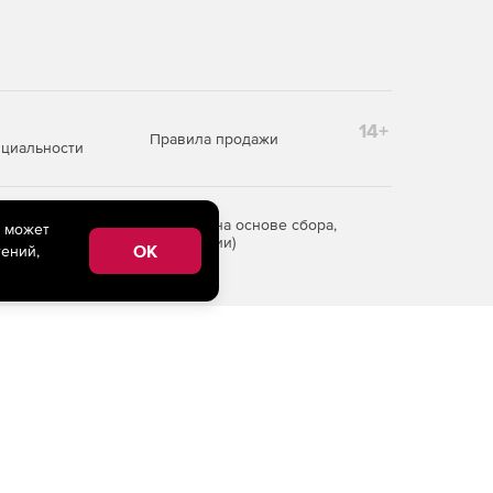
14+
Правила продажи
циальности
редоставления информации на основе сбора,
e может
рритории Российской Федерации)
OK
ений,