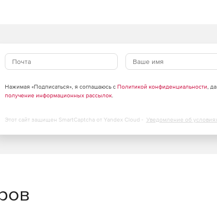
, Small Business Server, Citrix XenApp, терминальных
Нажимая «Подписаться», я соглашаюсь с
Политикой конфиденциальности
, д
получение информационных рассылок
.
Этот сайт защищен SmartCaptcha от Yandex Cloud -
Уведомление об условия
еров