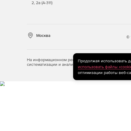
2, 2а (А-311)
Москва
© 
На информационном ресурсе store.softline.ru примен
Продолжая использовать дан
систематизации и анализа сведений, относящихся к 
использовать файлы «cooki
оптимизации работы веб-са