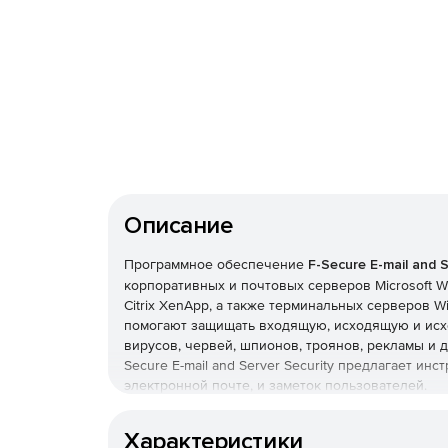
Описание
Программное обеспечение
F-Secure E-mail and S
корпоративных и почтовых серверов Microsoft Win
Citrix XenApp, а также терминальных серверов Wi
помогают защищать входящую, исходящую и исх
вирусов, червей, шпионов, троянов, рекламы и 
Secure E-mail and Server Security предлагает и
электронной почте, и заметок пользователей.
Характеристики F-Secure E-mail and Server Secur
Характеристики