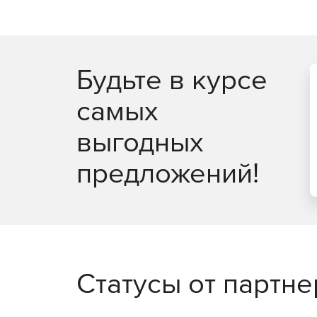
Контроль спама.
Поддержка ОС Windows Server, Exchange Server
серверов Windows.
Будьте в курсе
самых
выгодных
предложений!
Статусы от партн