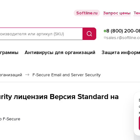
Softline.ru
Запрос цены
Те
8 (800) 200-0
Поиск
sales.r@softline.
ограммы
Антивирусы для организаций
Защита информ
рганизаций
F-Secure Email and Server Security
urity лицензия Версия Standard на
р F-Secure