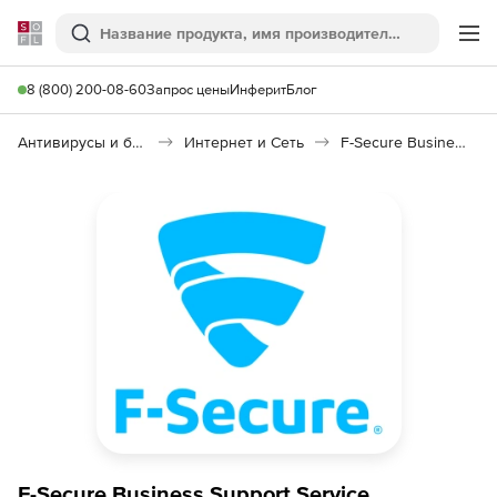
Softline
Поиск
Ме
8 (800) 200-08-60
Запрос цены
Инферит
Блог
Антивирусы и безопасность
Интернет и Сеть
F-Secure Business Support Service
F-Secure Business Support Service