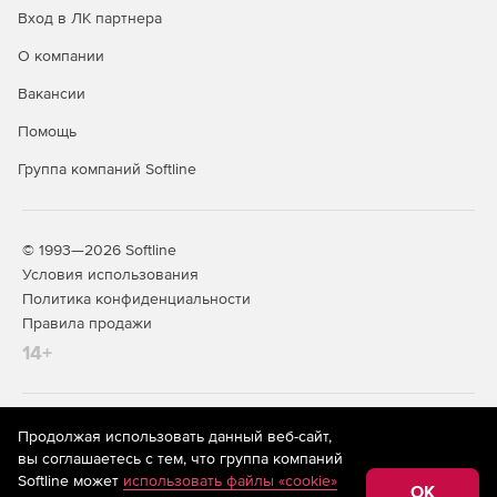
Вход в ЛК партнера
О компании
Вакансии
Помощь
Группа компаний Softline
© 1993—2026 Softline
Условия использования
Политика конфиденциальности
Правила продажи
14+
На информационном ресурсе store.softline.ru применяются
Продолжая использовать данный веб-сайт,
рекомендательные технологии
(информационные технологии
вы соглашаетесь с тем, что группа компаний
предоставления информации на основе сбора,
Softline может
использовать файлы «cookie»
систематизации и анализа сведений, относящихся к
OK