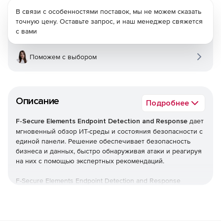
В связи с особенностями поставок, мы не можем сказать
точную цену. Оставьте запрос, и наш менеджер свяжется
с вами
Поможем с выбором
Описание
Подробнее
F-Secure Elements Endpoint Detection and Response
дает
мгновенный обзор ИТ-среды и состояния безопасности с
единой панели. Решение обеспечивает безопасность
бизнеса и данных, быстро обнаруживая атаки и реагируя
на них с помощью экспертных рекомендаций.
F-Secure Elements Endpoint Detection and Response
является частью F-Secure Elements, единой платформы,
которая обеспечивает все, начиная от управления
уязвимостями и защиты совместной работы до защиты
конечных точек, а также гарантирует обнаружение и