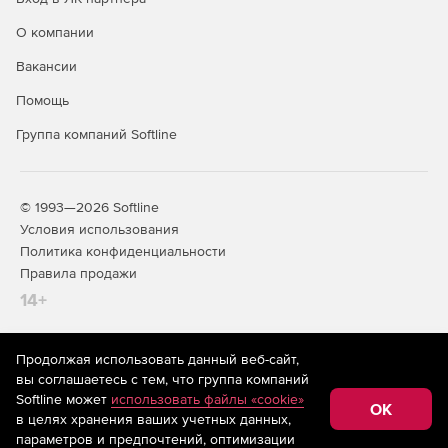
О компании
Вакансии
Помощь
Группа компаний Softline
© 1993—2026 Softline
Условия использования
Политика конфиденциальности
Правила продажи
14+
Продолжая использовать данный веб-сайт,
На информационном ресурсе store.softline.ru применяются
вы соглашаетесь с тем, что группа компаний
рекомендательные технологии
(информационные технологии
Softline может
использовать файлы «cookie»
предоставления информации на основе сбора,
OK
в целях хранения ваших учетных данных,
систематизации и анализа сведений, относящихся к
предпочтениям пользователей сети «Интернет»,
параметров и предпочтений, оптимизации