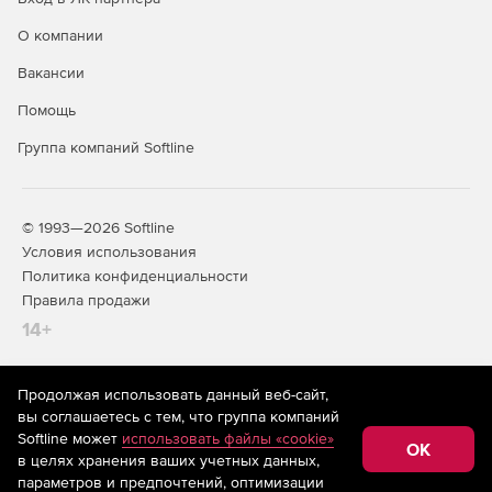
О компании
Вакансии
Помощь
Группа компаний Softline
© 1993—2026 Softline
Условия использования
Политика конфиденциальности
Правила продажи
14+
Продолжая использовать данный веб-сайт,
На информационном ресурсе store.softline.ru применяются
вы соглашаетесь с тем, что группа компаний
рекомендательные технологии
(информационные технологии
Softline может
использовать файлы «cookie»
предоставления информации на основе сбора,
OK
в целях хранения ваших учетных данных,
систематизации и анализа сведений, относящихся к
предпочтениям пользователей сети «Интернет»,
параметров и предпочтений, оптимизации