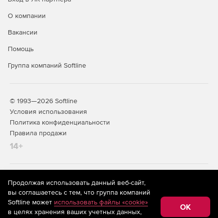
О компании
Вакансии
Помощь
Группа компаний Softline
© 1993—2026 Softline
Условия использования
Политика конфиденциальности
Правила продажи
14+
На информационном ресурсе store.softline.ru применяются
Продолжая использовать данный веб-сайт,
рекомендательные технологии
(информационные технологии
вы соглашаетесь с тем, что группа компаний
предоставления информации на основе сбора,
Softline может
использовать файлы «cookie»
систематизации и анализа сведений, относящихся к
OK
в целях хранения ваших учетных данных,
предпочтениям пользователей сети «Интернет»,