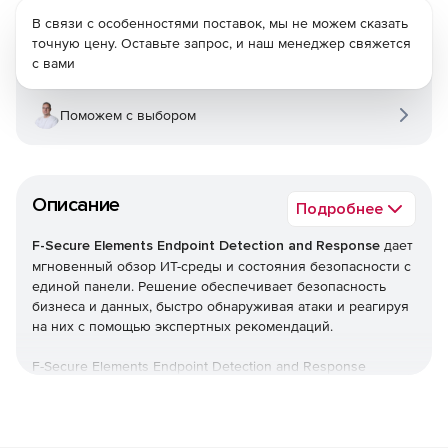
В связи с особенностями поставок, мы не можем сказать
точную цену. Оставьте запрос, и наш менеджер свяжется
с вами
Поможем с выбором
Описание
Подробнее
F-Secure Elements Endpoint Detection and Response
дает
мгновенный обзор ИТ-среды и состояния безопасности с
единой панели. Решение обеспечивает безопасность
бизнеса и данных, быстро обнаруживая атаки и реагируя
на них с помощью экспертных рекомендаций.
F-Secure Elements Endpoint Detection and Response
является частью F-Secure Elements, единой платформы,
которая обеспечивает все, начиная от управления
уязвимостями и защиты совместной работы до защиты
конечных точек, а также гарантирует обнаружение и