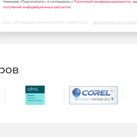
Нажимая «Подписаться», я соглашаюсь с
Политикой конфиденциальности
, д
получение информационных рассылок
.
Этот сайт защищен SmartCaptcha от Yandex Cloud -
Уведомление об условия
еров