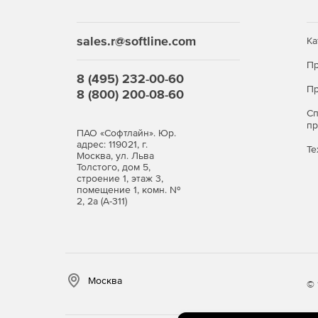
sales.r@softline.com
Ка
Пр
8 (495) 232-00-60
Пр
8 (800) 200-08-60
С
п
ПАО «Софтлайн». Юр.
адрес: 119021, г.
Те
Москва, ул. Льва
Толстого, дом 5,
строение 1, этаж 3,
помещение 1, комн. №
2, 2а (А-311)
Москва
© 