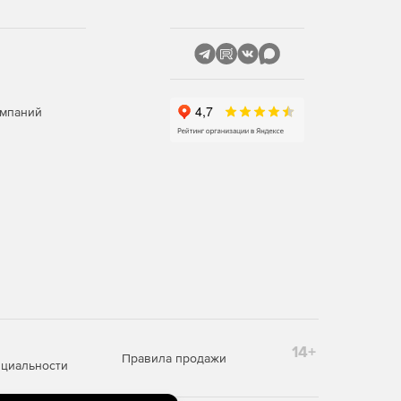
омпаний
14+
Правила продажи
циальности