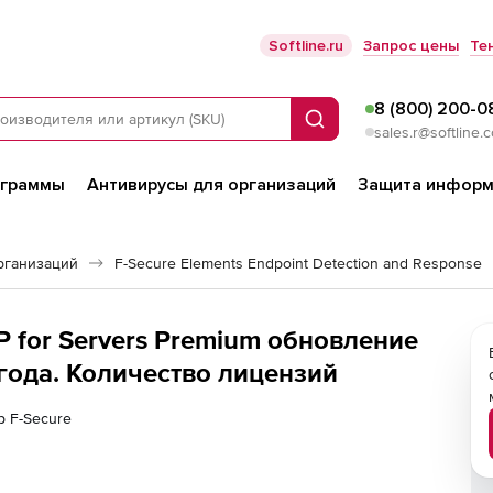
Softline.ru
Запрос цены
Те
8 (800) 200-0
Поиск
sales.r@softline.
ограммы
Антивирусы для организаций
Защита информ
рганизаций
F-Secure Elements Endpoint Detection and Response
P for Servers Premium обновление
 года. Количество лицензий
р F-Secure