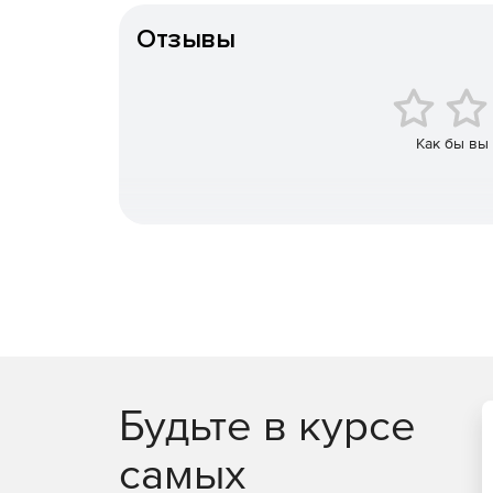
количеством ложных срабатываний.
Отзывы
Быстрый ответ на атаку
Встроенные средства автоматизации и аналитик
сложные угрозы и целевые атаки. Можно использ
возможностью круглосуточной автоматизации от
Как бы вы
Будьте в курсе
самых