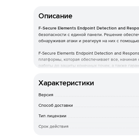
Описание
F-Secure Elements Endpoint Detection and Resp
безопасности с единой панели. Решение обеспе
обнаруживая атаки и реагируя на них с помощь
F-Secure Elements Endpoint Detection and Respon
платформы, которая обеспечивает все, начиная
работы до защиты конечных точек, а также гара
безопасности.
Характеристики
Улучшенная видимость
Версия
Повышает прозрачность состояния и безопасно
конечных точек. Легко выявляет неправильное 
Способ доставки
вредоносных программ поведенческие события.
Тип лицензии
Быстрое обнаружение нарушений
Срок действия
Быстрое обнаружение целевых атак благодаря
Тип организации