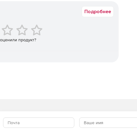
Подробнее
и обеспечивают быстрое реагирование на реальные
овать руководство о том, как реагировать, с
ветных действий.
 оценили продукт?