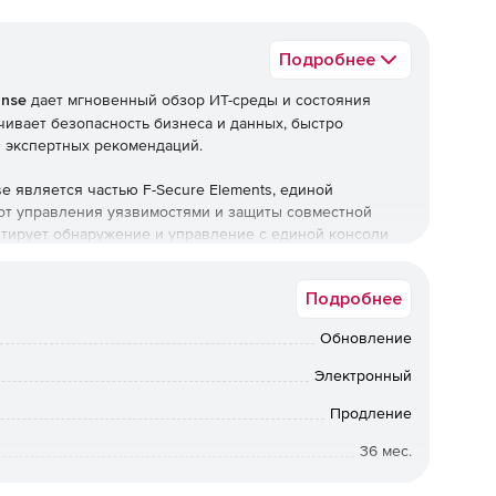
Подробнее
onse
дает мгновенный обзор ИТ-среды и состояния
чивает безопасность бизнеса и данных, быстро
ю экспертных рекомендаций.
se является частью F-Secure Elements, единой
 от управления уязвимостями и защиты совместной
нтирует обнаружение и управление с единой консоли
Подробнее
Обновление
сти ИТ-среды с помощью инвентаризации приложений и
использование ресурсов, собирая и коррелируя помимо
Электронный
Продление
36 мес.
 немедленным оповещениям с минимальным
Коммерческая