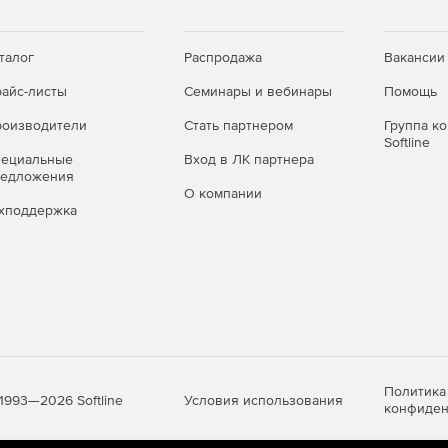
талог
Распродажа
Вакансии
айс-листы
Семинары и вебинары
Помощь
оизводители
Стать партнером
Группа к
Softline
пециальные
Вход в ЛК партнера
редложения
О компании
хподдержка
Политика
Условия использования
1993—2026 Softline
конфиден