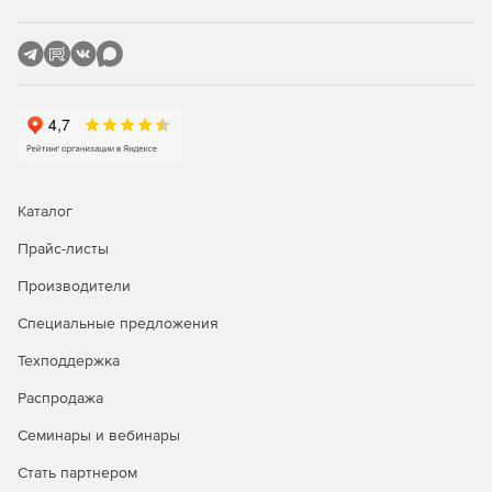
Защита SharePoint, сканирующая отправку и
скачивание контента SharePoint.
Сертифицированная защита Citrix с управлением
исправлениями для опубликованных приложений.
Защита Linux, обеспечивающая основные
возможности безопасности для клиентов Linux.
Каталог
Прайс-листы
Производители
Специальные предложения
Техподдержка
Распродажа
Семинары и вебинары
Стать партнером