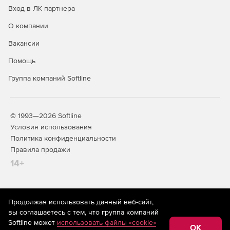
Вход в ЛК партнера
О компании
Вакансии
Помощь
Группа компаний Softline
© 1993—2026 Softline
Условия использования
Политика конфиденциальности
Правила продажи
14+
На информационном ресурсе store.softline.ru применяются
Продолжая использовать данный веб-сайт,
рекомендательные технологии
(информационные технологии
вы соглашаетесь с тем, что группа компаний
предоставления информации на основе сбора,
Softline может
использовать файлы «cookie»
систематизации и анализа сведений, относящихся к
OK