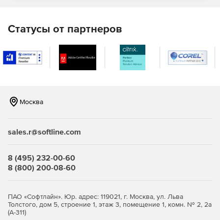
F-Secure Elements Mobile Protection
Статусы от партнеров
Это проактивное, оптимизированное решение для
полной защиты мобильных устройств. Отражает попытки
фишинга, поступающие через различные социальные
приложения, защищая своих сотрудников от доступа к
вредоносным веб-сайтам, блокируя вредоносные
программы и обеспечивая безопасность важных бизнес-
данных даже при использовании небезопасных сетевых
Москва
подключений.
F-Secure Elements EPP for Server
sales.r@softline.com
Защита Windows Server для терминалов Windows и
файловых серверов с интегрированным управлением
8 (495) 232-00-60
исправлениями.
8 (800) 200-08-60
Защита Exchange, сканирующая вложения
электронной почты на наличие вредоносного
ПАО «Софтлайн». Юр. адрес: 119021, г. Москва, ул. Льва
содержимого.
Толстого, дом 5, строение 1, этаж 3, помещение 1, комн. № 2, 2а
(А-311)