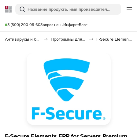
Softline
Поиск
Ме
8 (800) 200-08-60
Запрос цены
Инферит
Блог
Антивирусы и безопасность
Программы для защиты информации
F-Secure Elements Endpoint Protection
F-Secure Elements EPP for Servers Premium