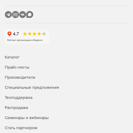
Защита SharePoint, сканирующая отправку и
скачивание контента SharePoint.
Сертифицированная защита Citrix с управлением
исправлениями для опубликованных приложений.
Защита Linux, обеспечивающая основные
возможности безопасности для клиентов Linux.
Каталог
Прайс-листы
Производители
Специальные предложения
Техподдержка
Распродажа
Семинары и вебинары
Стать партнером