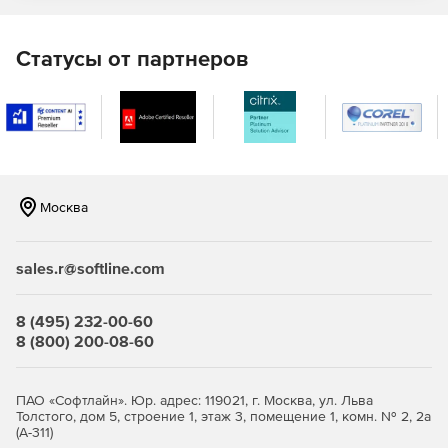
F-Secure Elements Mobile Protection
Статусы от партнеров
Это проактивное, оптимизированное решение для
полной защиты мобильных устройств. Отражает попытки
фишинга, поступающие через различные социальные
приложения, защищая своих сотрудников от доступа к
вредоносным веб-сайтам, блокируя вредоносные
программы и обеспечивая безопасность важных бизнес-
данных даже при использовании небезопасных сетевых
Москва
подключений.
F-Secure Elements EPP for Server
sales.r@softline.com
Защита Windows Server для терминалов Windows и
файловых серверов с интегрированным управлением
8 (495) 232-00-60
исправлениями.
8 (800) 200-08-60
Защита Exchange, сканирующая вложения
электронной почты на наличие вредоносного
ПАО «Софтлайн». Юр. адрес: 119021, г. Москва, ул. Льва
содержимого.
Толстого, дом 5, строение 1, этаж 3, помещение 1, комн. № 2, 2а
(А-311)