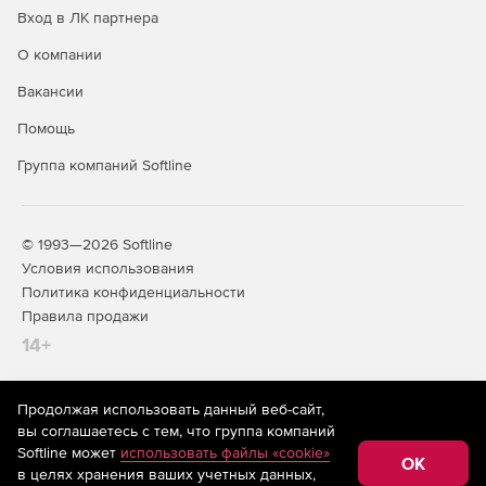
Вход в ЛК партнера
О компании
Вакансии
Помощь
Группа компаний Softline
© 1993—2026 Softline
Условия использования
Политика конфиденциальности
Правила продажи
14+
Продолжая использовать данный веб-сайт,
На информационном ресурсе store.softline.ru применяются
вы соглашаетесь с тем, что группа компаний
рекомендательные технологии
(информационные технологии
Softline может
использовать файлы «cookie»
предоставления информации на основе сбора,
OK
в целях хранения ваших учетных данных,
систематизации и анализа сведений, относящихся к