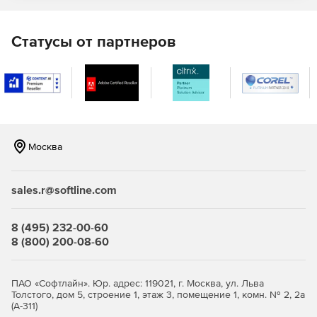
F-Secure Elements Mobile Protection
Статусы от партнеров
Это проактивное, оптимизированное решение для
полной защиты мобильных устройств. Отражает попытки
фишинга, поступающие через различные социальные
приложения, защищая своих сотрудников от доступа к
вредоносным веб-сайтам, блокируя вредоносные
программы и обеспечивая безопасность важных бизнес-
данных даже при использовании небезопасных сетевых
Москва
подключений.
F-Secure Elements EPP for Server
sales.r@softline.com
Защита Windows Server для терминалов Windows и
файловых серверов с интегрированным управлением
8 (495) 232-00-60
исправлениями.
8 (800) 200-08-60
Защита Exchange, сканирующая вложения
электронной почты на наличие вредоносного
ПАО «Софтлайн». Юр. адрес: 119021, г. Москва, ул. Льва
содержимого.
Толстого, дом 5, строение 1, этаж 3, помещение 1, комн. № 2, 2а
(А-311)