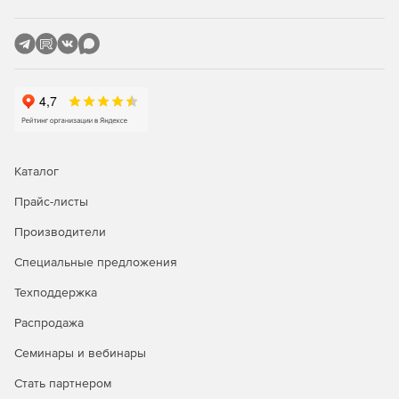
Защита SharePoint, сканирующая отправку и
скачивание контента SharePoint.
Сертифицированная защита Citrix с управлением
исправлениями для опубликованных приложений.
Защита Linux, обеспечивающая основные
возможности безопасности для клиентов Linux.
Каталог
Прайс-листы
Производители
Специальные предложения
Техподдержка
Распродажа
Семинары и вебинары
Стать партнером