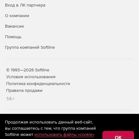
Вход в ЛК партнера
О компании
Вакансии
Помощь
Группа компаний Softline
© 1993—2026 Softline
Условия использования
Политика конфиденциальности
Правила продажи
14+
На информационном ресурсе store.softline.ru применяются
Продолжая использовать данный веб-сайт,
рекомендательные технологии
(информационные технологии
вы соглашаетесь с тем, что группа компаний
предоставления информации на основе сбора,
Softline может
использовать файлы «cookie»
систематизации и анализа сведений, относящихся к
OK