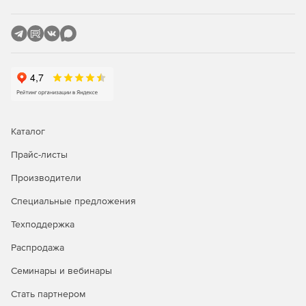
Защита SharePoint, сканирующая отправку и
скачивание контента SharePoint.
Сертифицированная защита Citrix с управлением
исправлениями для опубликованных приложений.
Защита Linux, обеспечивающая основные
возможности безопасности для клиентов Linux.
Каталог
Прайс-листы
Производители
Специальные предложения
Техподдержка
Распродажа
Семинары и вебинары
Стать партнером