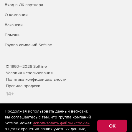
Вход в ЛК партнера
О компании
Вакансии
Помощь
Группа компаний Softline
© 1993—2026 Softline
Условия использования
Политика конфиденциальности
Правила продажи
14+
Продолжая использовать данный веб-сайт,
На информационном ресурсе store.softline.ru применяются
вы соглашаетесь с тем, что группа компаний
рекомендательные технологии
(информационные технологии
Softline может
использовать файлы «cookie»
предоставления информации на основе сбора,
OK
в целях хранения ваших учетных данных,
систематизации и анализа сведений, относящихся к