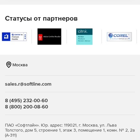
F-Secure Elements Mobile Protection
Статусы от партнеров
Это проактивное, оптимизированное решение для
полной защиты мобильных устройств. Отражает попытки
фишинга, поступающие через различные социальные
приложения, защищая своих сотрудников от доступа к
вредоносным веб-сайтам, блокируя вредоносные
программы и обеспечивая безопасность важных бизнес-
данных даже при использовании небезопасных сетевых
Москва
подключений.
F-Secure Elements EPP for Server
sales.r@softline.com
Защита Windows Server для терминалов Windows и
файловых серверов с интегрированным управлением
8 (495) 232-00-60
исправлениями.
8 (800) 200-08-60
Защита Exchange, сканирующая вложения
электронной почты на наличие вредоносного
ПАО «Софтлайн». Юр. адрес: 119021, г. Москва, ул. Льва
содержимого.
Толстого, дом 5, строение 1, этаж 3, помещение 1, комн. № 2, 2а
(А-311)