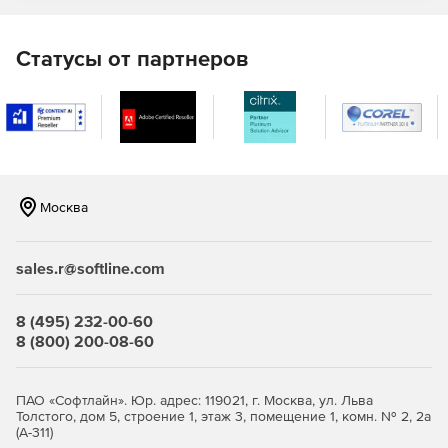
F-Secure Elements Mobile Protection
Статусы от партнеров
Это проактивное, оптимизированное решение для
полной защиты мобильных устройств. Отражает попытки
фишинга, поступающие через различные социальные
приложения, защищая своих сотрудников от доступа к
вредоносным веб-сайтам, блокируя вредоносные
программы и обеспечивая безопасность важных бизнес-
данных даже при использовании небезопасных сетевых
Москва
подключений.
F-Secure Elements EPP for Server
sales.r@softline.com
Защита Windows Server для терминалов Windows и
файловых серверов с интегрированным управлением
8 (495) 232-00-60
исправлениями.
8 (800) 200-08-60
Защита Exchange, сканирующая вложения
электронной почты на наличие вредоносного
ПАО «Софтлайн». Юр. адрес: 119021, г. Москва, ул. Льва
содержимого.
Толстого, дом 5, строение 1, этаж 3, помещение 1, комн. № 2, 2а
(А-311)