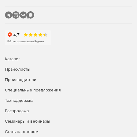
Защита SharePoint, сканирующая отправку и
скачивание контента SharePoint.
Сертифицированная защита Citrix с управлением
исправлениями для опубликованных приложений.
Защита Linux, обеспечивающая основные
возможности безопасности для клиентов Linux.
Каталог
Прайс-листы
Производители
Специальные предложения
Техподдержка
Распродажа
Семинары и вебинары
Стать партнером