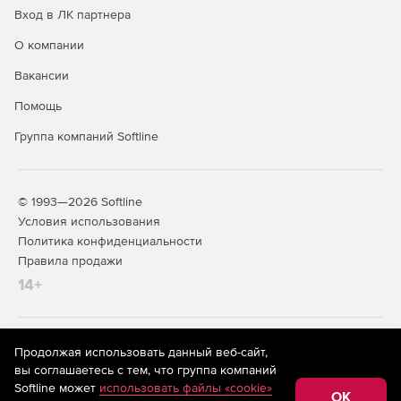
Вход в ЛК партнера
О компании
Вакансии
Помощь
Группа компаний Softline
© 1993—2026 Softline
Условия использования
Политика конфиденциальности
Правила продажи
14+
На информационном ресурсе store.softline.ru применяются
Продолжая использовать данный веб-сайт,
рекомендательные технологии
(информационные технологии
вы соглашаетесь с тем, что группа компаний
предоставления информации на основе сбора,
Softline может
использовать файлы «cookie»
систематизации и анализа сведений, относящихся к
OK