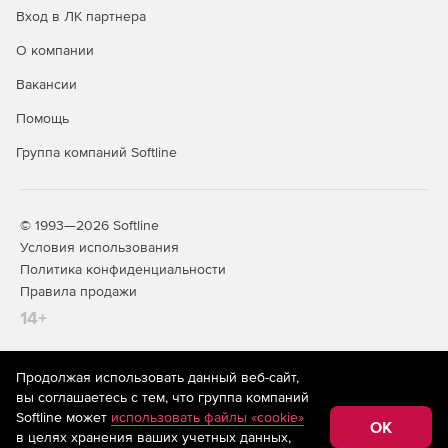
Вход в ЛК партнера
О компании
Вакансии
Помощь
Группа компаний Softline
© 1993—2026 Softline
Условия использования
Политика конфиденциальности
Правила продажи
14+
Продолжая использовать данный веб-сайт,
На информационном ресурсе store.softline.ru применяются
вы соглашаетесь с тем, что группа компаний
рекомендательные технологии
(информационные технологии
Softline может
использовать файлы «cookie»
предоставления информации на основе сбора,
OK
в целях хранения ваших учетных данных,
систематизации и анализа сведений, относящихся к