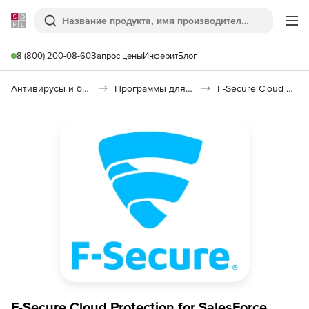
Softline
Поиск
Ме
8 (800) 200-08-60
Запрос цены
Инферит
Блог
Антивирусы и безопасность
Программы для защиты информации
F-Secure Cloud Protection for Salesforce
F-Secure Cloud Protection for SalesForce