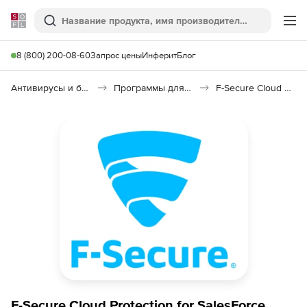
Softline
Поиск
Ме
8 (800) 200-08-60
Запрос цены
Инферит
Блог
Антивирусы и безопасность
Программы для защиты информации
F-Secure Cloud Protection for Salesforce
F-Secure Cloud Protection for SalesForce