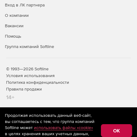
Вход в ЛК партнера
О компании
Вакансии
Помощь
Группа компаний Softline
© 1993—2026 Softline
Условия использования
Политика конфиденциальности
Правила продажи
14+
Продолжая использовать данный веб-сайт,
На информационном ресурсе store.softline.ru применяются
вы соглашаетесь с тем, что группа компаний
рекомендательные технологии
(информационные технологии
Softline может
использовать файлы «cookie»
предоставления информации на основе сбора,
OK
в целях хранения ваших учетных данных,
систематизации и анализа сведений, относящихся к