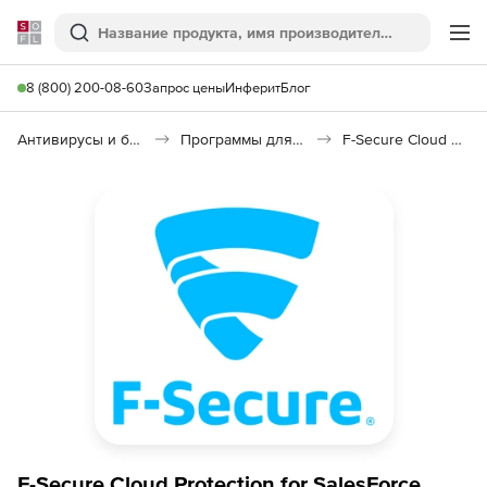
Softline
Поиск
Ме
8 (800) 200-08-60
Запрос цены
Инферит
Блог
Антивирусы и безопасность
Программы для защиты информации
F-Secure Cloud Protection for Salesforce
F-Secure Cloud Protection for SalesForce