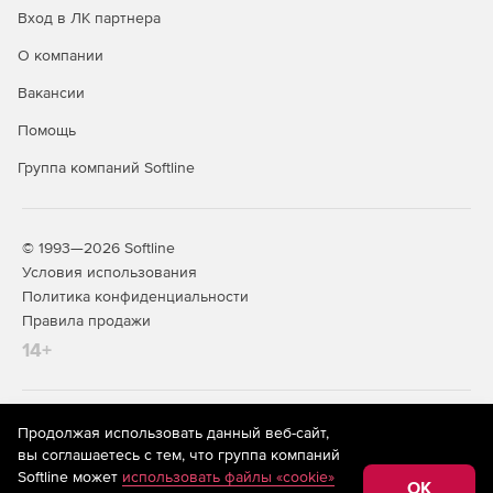
Вход в ЛК партнера
О компании
Вакансии
Помощь
Группа компаний Softline
© 1993—2026 Softline
Условия использования
Политика конфиденциальности
Правила продажи
14+
На информационном ресурсе store.softline.ru применяются
Продолжая использовать данный веб-сайт,
рекомендательные технологии
(информационные технологии
вы соглашаетесь с тем, что группа компаний
предоставления информации на основе сбора,
Softline может
использовать файлы «cookie»
систематизации и анализа сведений, относящихся к
OK