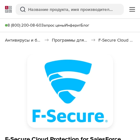
Softline
Поиск
Ме
8 (800) 200-08-60
Запрос цены
Инферит
Блог
Антивирусы и безопасность
Программы для защиты информации
F-Secure Cloud Protection for Salesforce
F-Secure Cloud Protection for SalesForce