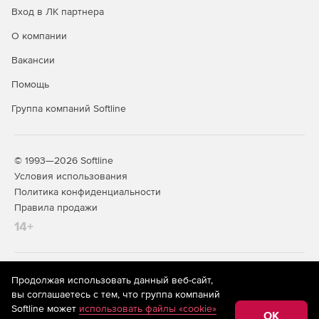
Вход в ЛК партнера
О компании
Вакансии
Помощь
Группа компаний Softline
© 1993—2026 Softline
Условия использования
Политика конфиденциальности
Правила продажи
14+
На информационном ресурсе store.softline.ru применяются
Продолжая использовать данный веб-сайт,
рекомендательные технологии
(информационные технологии
вы соглашаетесь с тем, что группа компаний
предоставления информации на основе сбора,
Softline может
использовать файлы «cookie»
систематизации и анализа сведений, относящихся к
OK