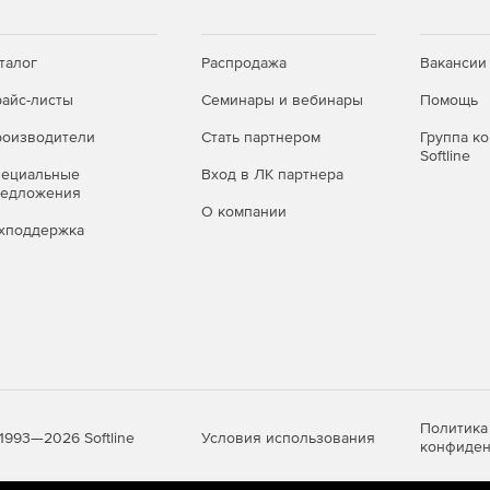
талог
Распродажа
Вакансии
айс-листы
Семинары и вебинары
Помощь
оизводители
Стать партнером
Группа к
Softline
пециальные
Вход в ЛК партнера
редложения
О компании
хподдержка
Политика
Условия использования
1993—2026 Softline
конфиден