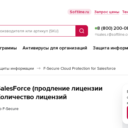
Softline.ru
Запрос цены
Те
8 (800) 200-0
Поиск
sales.r@softline.
ограммы
Антивирусы для организаций
Защита информ
ащиты информации
F-Secure Cloud Protection for Salesforce
 SalesForce (продление лицензии
 Количество лицензий
р F-Secure