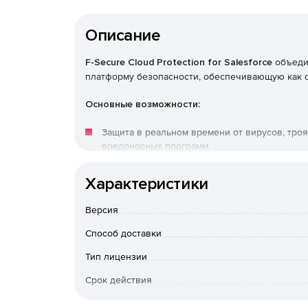
Описание
F-Secure Cloud Protection for Salesforce
объеди
платформу безопасности, обеспечивающую как о
Основные возможности:
Защита в реальном времени от вирусов, тро
вредоносных программ.
Запуск планового сканирования контента, уж
Характеристики
Предотвращение атак через файлы и URL-адр
Версия
Способ доставки
Вредоносный контент помещается в карантин
Тип лицензии
Сканирует контент в Salesforce, недоступны
Срок действия
Защищает платформу за считанные минуты б
Тип организации