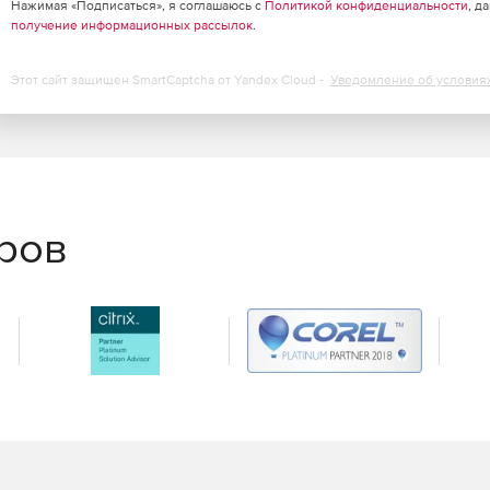
Нажимая «Подписаться», я соглашаюсь с
Политикой конфиденциальности
, д
получение информационных рассылок
.
Этот сайт защищен SmartCaptcha от Yandex Cloud -
Уведомление об условия
еров