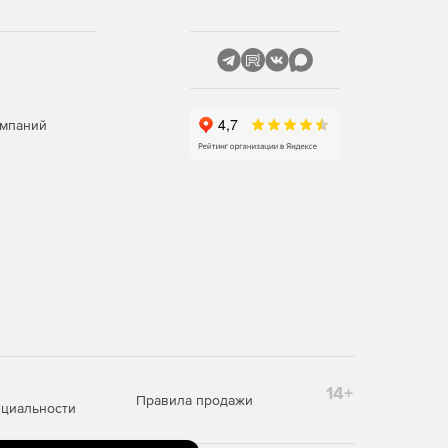
омпаний
14+
Правила продажи
циальности