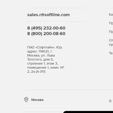
sales.r@softline.com
Ка
Пр
8 (495) 232-00-60
Пр
8 (800) 200-08-60
С
п
ПАО «Софтлайн». Юр.
адрес: 119021, г.
Те
Москва, ул. Льва
Толстого, дом 5,
строение 1, этаж 3,
помещение 1, комн. №
2, 2а (А-311)
Москва
© 