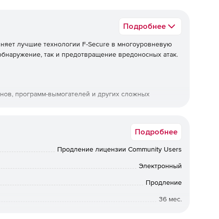
Подробнее
няет лучшие технологии F-Secure в многоуровневую
бнаружение, так и предотвращение вредоносных атак.
янов, программ-вымогателей и других сложных
е находящегося в Salesforce.
Подробнее
еса.
Продление лицензии Community Users
Электронный
 и подвергается анализу угроз.
Продление
й для традиционной защиты конечных точек.
36 мес.
ез установки сторонних приложений.
Коммерческая