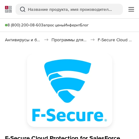
Softline
Поиск
Ме
8 (800) 200-08-60
Запрос цены
Инферит
Блог
Антивирусы и безопасность
Программы для защиты информации
F-Secure Cloud Protection for Salesforce
F-Secure Cloud Protection for SalesForce