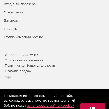
Вход в ЛК партнера
О компании
Вакансии
Помощь
Группа компаний Softline
© 1993—2026 Softline
Условия использования
Политика конфиденциальности
Правила продажи
14+
На информационном ресурсе store.softline.ru применяются
Продолжая использовать данный веб-сайт,
рекомендательные технологии
(информационные технологии
вы соглашаетесь с тем, что группа компаний
предоставления информации на основе сбора,
Softline может
использовать файлы «cookie»
систематизации и анализа сведений, относящихся к
OK