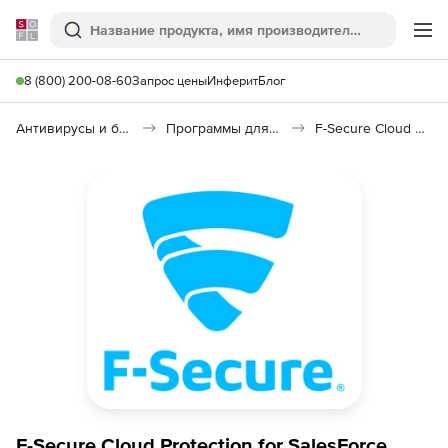
Softline
Поиск
Ме
8 (800) 200-08-60
Запрос цены
Инферит
Блог
Антивирусы и безопасность
Программы для защиты информации
F-Secure Cloud Protection for Salesforce
F-Secure Cloud Protection for SalesForce