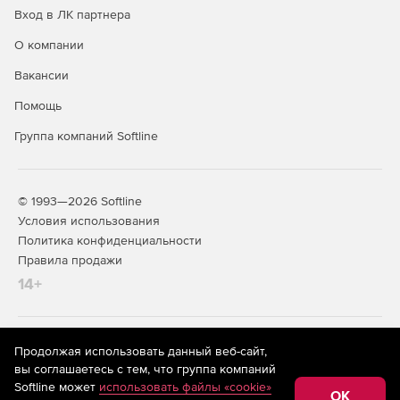
Вход в ЛК партнера
О компании
Вакансии
Помощь
Группа компаний Softline
© 1993—2026 Softline
Условия использования
Политика конфиденциальности
Правила продажи
14+
На информационном ресурсе store.softline.ru применяются
Продолжая использовать данный веб-сайт,
рекомендательные технологии
(информационные технологии
вы соглашаетесь с тем, что группа компаний
предоставления информации на основе сбора,
Softline может
использовать файлы «cookie»
систематизации и анализа сведений, относящихся к
OK