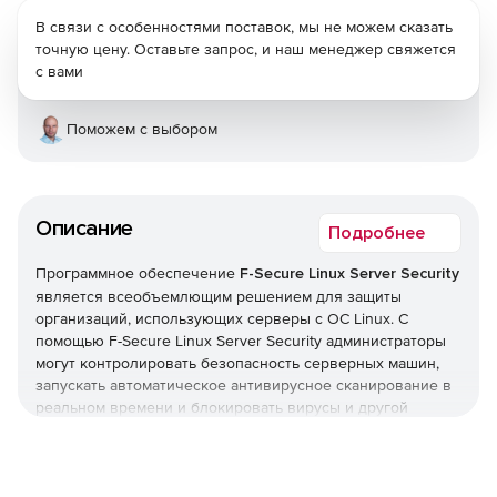
В связи с особенностями поставок, мы не можем сказать
точную цену. Оставьте запрос, и наш менеджер свяжется
с вами
Поможем с выбором
Описание
Подробнее
Программное обеспечение
F-Secure Linux Server Security
является всеобъемлющим решением для защиты
организаций, использующих серверы с ОС Linux. С
помощью F-Secure Linux Server Security администраторы
могут контролировать безопасность серверных машин,
запускать автоматическое антивирусное сканирование в
реальном времени и блокировать вирусы и другой
вредоносный код, стремящийся проникнуть в сеть.
F-Secure Linux Server Security предлагает межсетевой
экран, который отфильтровывает трафик, содержащий