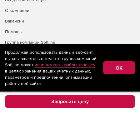
О компании
Вакансии
Помощь
Группа компаний Softline
Продолжая использовать данный веб-сайт,
вы соглашаетесь с тем, что группа компаний
Softline может
использовать файлы «cookie»
© 1993—2026 Softline
OK
в целях хранения ваших учетных данных,
Условия использования
параметров и предпочтений, оптимизации
Политика конфиденциальности
работы веб-сайта.
Правила продажи
14+
Запросить цену
На информационном ресурсе store.softline.ru применяются
рекомендательные технологии
(информационные технологии
предоставления информации на основе сбора,
систематизации и анализа сведений, относящихся к
предпочтениям пользователей сети «Интернет»,