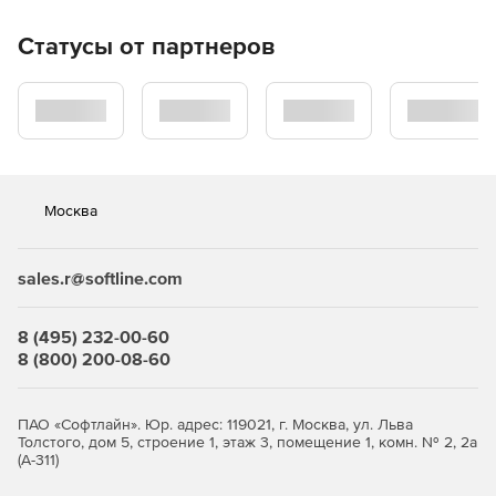
по запросу, по расписанию или устанавливать
параметры для сканирования в реальном времени с
Статусы от партнеров
помощью системы централизованного управления.
Обнаружение и блокирование руткитов. Защита
памяти и проверка модулей на уровне ядра наряду с
функцией контроля целостности системы
предотвращает открытие хакерами и взломщиками
программ типа Backdoor, установку руткитов,
Москва
изменение важных файлов или сохранение
нежеланных данных на корпоративных серверах.
sales.r@softline.com
Автоматическое обновление сигнатур и платформы
сканирования. Обновление баз данных описаний
вирусов осуществляется в автоматическом и
8 (495) 232-00-60
защищенном режиме. Автоматическая фоновая
8 (800) 200-08-60
загрузка файлов не мешает работе компьютера.
Централизованное управление посредством F-Secure
ПАО «Софтлайн». Юр. адрес: 119021, г. Москва, ул. Льва
Policy Manager. Благодаря интеграции с системой
Толстого, дом 5, строение 1, этаж 3, помещение 1, комн. № 2, 2а
централизованного управления F-Secure Policy
(А-311)
Manager программы автоматически уведомляют