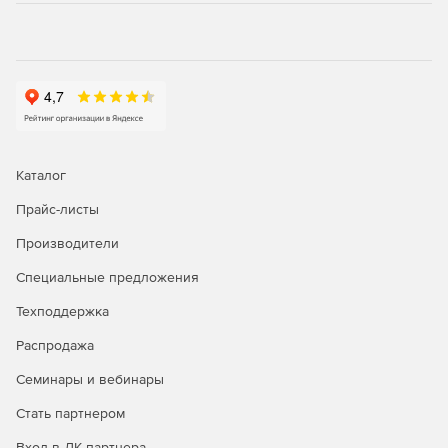
администраторов о любых нарушениях безопасности
или вирусной активности. С помощью F-Secure Policy
Manager администраторы также могут легко изменять
и внедрять правила безопасности.
Web-интерфейс пользователя.
Интегрированный межсетевой экран. Данное
решение обеспечивает надежный контроль и
Каталог
фильтрацию интернет-трафика, предотвращает
несанкционированный доступ к серверам в сети и
Прайс-листы
скрывает серверы от хакеров и сетевых червей.
Производители
Всеобъемлющая защита всех основных
Специальные предложения
дистрибутивов Linux.
Техподдержка
Поддержка 64-разрябных систем Linux.
Распродажа
Семинары и вебинары
Стать партнером
Вход в ЛК партнера