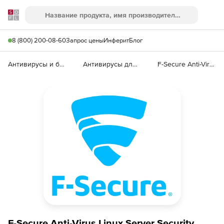
Softline
Поиск
Ме
8 (800) 200-08-60
Запрос цены
Инферит
Блог
Антивирусы и безопасность
Антивирусы для организаций
F-Secure Anti-Virus Linux Server Security
F-Secure Anti-Virus Linux Server Security