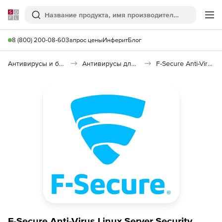
Softline
Поиск
Ме
8 (800) 200-08-60
Запрос цены
Инферит
Блог
Антивирусы и безопасность
Антивирусы для организаций
F-Secure Anti-Virus Linux Server Security
F-Secure Anti-Virus Linux Server Security