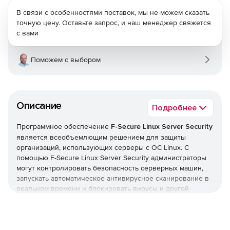
В связи с особенностями поставок, мы не можем сказать
точную цену. Оставьте запрос, и наш менеджер свяжется
с вами
Поможем с выбором
Описание
Подробнее
Программное обеспечение
F-Secure Linux Server Security
является всеобъемлющим решением для защиты
организаций, использующих серверы с ОС Linux. С
помощью F-Secure Linux Server Security администраторы
могут контролировать безопасность серверных машин,
запускать автоматическое антивирусное сканирование в
реальном времени и блокировать вирусы и другой
вредоносный код, стремящийся проникнуть в сеть.
F-Secure Linux Server Security предлагает межсетевой
экран, который отфильтровывает трафик, содержащий