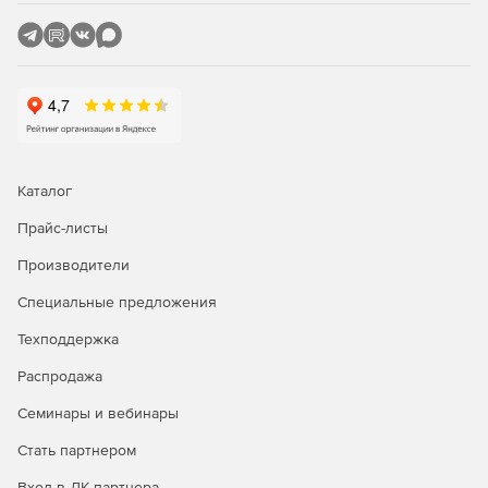
администраторов о любых нарушениях безопасности
или вирусной активности. С помощью F-Secure Policy
Manager администраторы также могут легко изменять
и внедрять правила безопасности.
Web-интерфейс пользователя.
Интегрированный межсетевой экран. Данное
решение обеспечивает надежный контроль и
Каталог
фильтрацию интернет-трафика, предотвращает
несанкционированный доступ к серверам в сети и
Прайс-листы
скрывает серверы от хакеров и сетевых червей.
Производители
Всеобъемлющая защита всех основных
Специальные предложения
дистрибутивов Linux.
Техподдержка
Поддержка 64-разрябных систем Linux.
Распродажа
Семинары и вебинары
Стать партнером
Вход в ЛК партнера