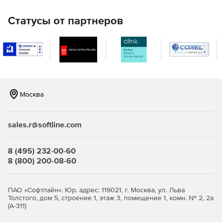
по запросу, по расписанию или устанавливать
параметры для сканирования в реальном времени с
Статусы от партнеров
помощью системы централизованного управления.
Обнаружение и блокирование руткитов. Защита
памяти и проверка модулей на уровне ядра наряду с
функцией контроля целостности системы
предотвращает открытие хакерами и взломщиками
программ типа Backdoor, установку руткитов,
Москва
изменение важных файлов или сохранение
нежеланных данных на корпоративных серверах.
sales.r@softline.com
Автоматическое обновление сигнатур и платформы
сканирования. Обновление баз данных описаний
вирусов осуществляется в автоматическом и
8 (495) 232-00-60
защищенном режиме. Автоматическая фоновая
8 (800) 200-08-60
загрузка файлов не мешает работе компьютера.
Централизованное управление посредством F-Secure
ПАО «Софтлайн». Юр. адрес: 119021, г. Москва, ул. Льва
Policy Manager. Благодаря интеграции с системой
Толстого, дом 5, строение 1, этаж 3, помещение 1, комн. № 2, 2а
централизованного управления F-Secure Policy
(А-311)
Manager программы автоматически уведомляют