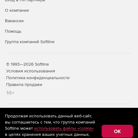
О компании
Вакансии
Помощь
Группа компаний Softline
© 1993—2026 Softline
Условия использования
Политика конфиденциальности
Правила продажи
14+
На информационном ресурсе store.softline.ru применяются
Продолжая использовать данный веб-сайт,
рекомендательные технологии
(информационные технологии
вы соглашаетесь с тем, что группа компаний
предоставления информации на основе сбора,
Softline может
использовать файлы «cookie»
систематизации и анализа сведений, относящихся к
OK
в целях хранения ваших учетных данных,
предпочтениям пользователей сети «Интернет»,