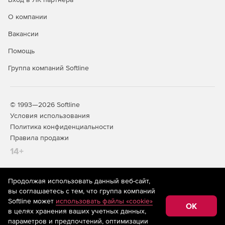
О компании
Вакансии
Помощь
Группа компаний Softline
© 1993—2026 Softline
Условия использования
Политика конфиденциальности
Правила продажи
14+
Продолжая использовать данный веб-сайт,
На информационном ресурсе store.softline.ru применяются
вы соглашаетесь с тем, что группа компаний
рекомендательные технологии
(информационные технологии
Softline может
использовать файлы «cookie»
предоставления информации на основе сбора,
OK
в целях хранения ваших учетных данных,
систематизации и анализа сведений, относящихся к
предпочтениям пользователей сети «Интернет»,
параметров и предпочтений, оптимизации