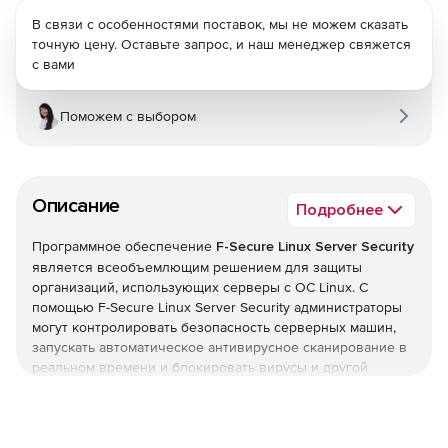
В связи с особенностями поставок, мы не можем сказать
точную цену. Оставьте запрос, и наш менеджер свяжется
с вами
Поможем с выбором
Описание
Подробнее
Программное обеспечение
F-Secure Linux Server Security
является всеобъемлющим решением для защиты
организаций, использующих серверы с ОС Linux. С
помощью F-Secure Linux Server Security администраторы
могут контролировать безопасность серверных машин,
запускать автоматическое антивирусное сканирование в
реальном времени и блокировать вирусы и другой
вредоносный код, стремящийся проникнуть в сеть.
F-Secure Linux Server Security предлагает межсетевой
экран, который отфильтровывает трафик, содержащий