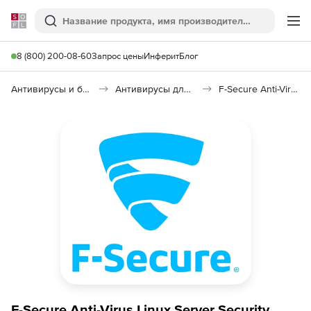
Softline
Поиск
Ме
8 (800) 200-08-60
Запрос цены
Инферит
Блог
Антивирусы и безопасность
Антивирусы для организаций
F-Secure Anti-Virus Linux Server Security
F-Secure Anti-Virus Linux Server Security