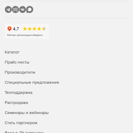
администраторов о любых нарушениях безопасности
или вирусной активности. С помощью F-Secure Policy
Manager администраторы также могут легко изменять
и внедрять правила безопасности.
Web-интерфейс пользователя.
Интегрированный межсетевой экран. Данное
решение обеспечивает надежный контроль и
Каталог
фильтрацию интернет-трафика, предотвращает
несанкционированный доступ к серверам в сети и
Прайс-листы
скрывает серверы от хакеров и сетевых червей.
Производители
Всеобъемлющая защита всех основных
Специальные предложения
дистрибутивов Linux.
Техподдержка
Поддержка 64-разрябных систем Linux.
Распродажа
Семинары и вебинары
Стать партнером
Вход в ЛК партнера