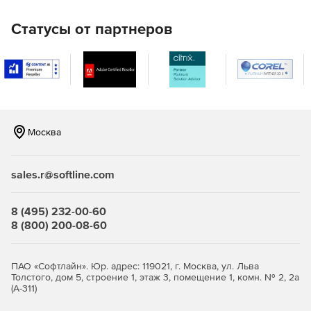
по запросу, по расписанию или устанавливать
параметры для сканирования в реальном времени с
Статусы от партнеров
помощью системы централизованного управления.
Обнаружение и блокирование руткитов. Защита
памяти и проверка модулей на уровне ядра наряду с
функцией контроля целостности системы
предотвращает открытие хакерами и взломщиками
программ типа Backdoor, установку руткитов,
Москва
изменение важных файлов или сохранение
нежеланных данных на корпоративных серверах.
sales.r@softline.com
Автоматическое обновление сигнатур и платформы
сканирования. Обновление баз данных описаний
вирусов осуществляется в автоматическом и
8 (495) 232-00-60
защищенном режиме. Автоматическая фоновая
8 (800) 200-08-60
загрузка файлов не мешает работе компьютера.
Централизованное управление посредством F-Secure
ПАО «Софтлайн». Юр. адрес: 119021, г. Москва, ул. Льва
Policy Manager. Благодаря интеграции с системой
Толстого, дом 5, строение 1, этаж 3, помещение 1, комн. № 2, 2а
централизованного управления F-Secure Policy
(А-311)
Manager программы автоматически уведомляют