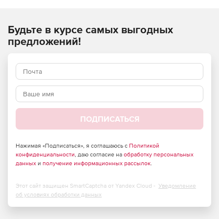
поддержку наиболее распространенных виртуальных
сред.Решение обеспечивает разгрузку сканирования в
Будьте в курсе самых выгодных
виртуализированных средах и другие сценарии рабочей
нагрузки, проактивную защиту на основе поведения от
предложений!
вредоносных программ, эксплойтов, фишинга и сетевых
атак.
ПОДПИСАТЬСЯ
Нажимая «Подписаться», я соглашаюсь с
Политикой
конфиденциальности
, даю согласие на
обработку персональных
данных
и
получение информационных рассылок
.
Этот сайт защищен SmartCaptcha от Yandex Cloud -
Уведомление
об условиях обработки данных