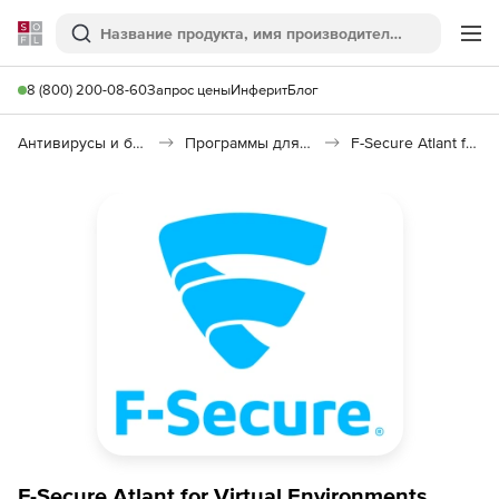
Softline
Поиск
Ме
8 (800) 200-08-60
Запрос цены
Инферит
Блог
Антивирусы и безопасность
Программы для защиты информации
F-Secure Atlant for Virtual Environments
F-Secure Atlant for Virtual Environments