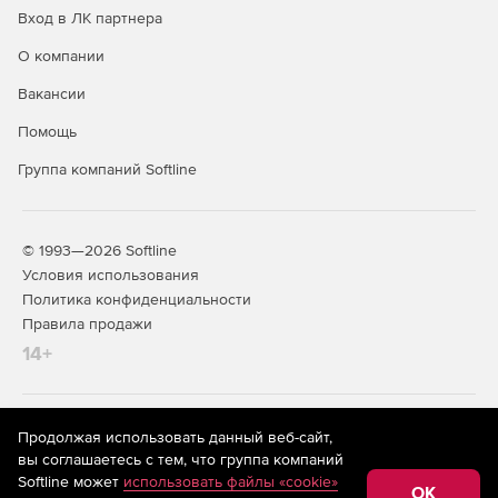
Вход в ЛК партнера
О компании
Вакансии
Помощь
Группа компаний Softline
© 1993—2026 Softline
Условия использования
Политика конфиденциальности
Правила продажи
14+
На информационном ресурсе store.softline.ru применяются
Продолжая использовать данный веб-сайт,
рекомендательные технологии
(информационные технологии
вы соглашаетесь с тем, что группа компаний
предоставления информации на основе сбора,
Softline может
использовать файлы «cookie»
систематизации и анализа сведений, относящихся к
OK