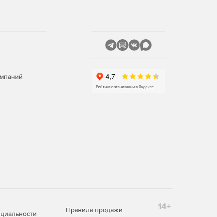
омпаний
14+
Правила продажи
циальности