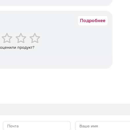
стемы F-Secure Policy Manager, автоматически
Академическая
дентах безопасности и вирусных атаках.
Подробнее
вного сканирования.
 расписания.
 оценили продукт?
а хост.
ивной проактивной защиты всех платформ.
ости.