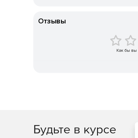
Централизованное управление при помощи си
Тип организации
оповещающей администраторов о любых инци
Отзывы
Централизованный менеджмент карантина.
Исключение надежных процессов из ежедне
Автоматизация сканирования путем создания
Как бы вы
Обнаружение и предотвращение вторжений н
Облачная технология DeepGuard для эффект
Контроль спама.
Локальная настройка конфигураций безопасн
Будьте в курсе