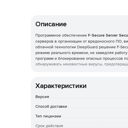
Описание
Программное обеспечение
F-Secure Server Secu
серверов в организации от вредоносного ПО, ви
облачной технологии DeepGuard решение F-Secu
режиме реального времени, не замедляя работу
программ и блокирование опасных процессов поз
обнаруживать неизвестные вирусы, предотвраща
Характеристики F-Secure Server Security:
Характеристики
Антивирус, антишпион, антируткит.
Версия
Защита интернет-активности терминальных п
вредоносных сайтов.
Способ доставки
Тип лицензии
Автоматическое обновление вирусных опреде
Срок действия