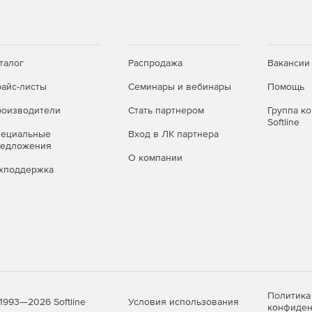
талог
Распродажа
Вакансии
айс-листы
Семинары и вебинары
Помощь
оизводители
Стать партнером
Группа к
Softline
пециальные
Вход в ЛК партнера
редложения
О компании
хподдержка
Политика
Условия использования
1993—2026 Softline
конфиден