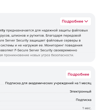
Подробнее
rity
предназначается для надежной защиты файловых
русов, шпионов и руткитов. Благодаря передовой
re Server Security защищает файловые серверы в
 системы и не нагружая ее. Мониторинг поведения
воляет F-Secure Server Security своевременно
я проникновение новых угроз безопасности.
Подробнее
Подписка для академических учреждений на 1 месяц
ользователей через web-браузер, блокирование
Электронный
Подписка
лений (требуется соединение с Интернетом).
1 мес.