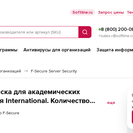
Softline.ru
Запрос цены
Те
8 (800) 200-0
Поиск
sales.r@softline.
ограммы
Антивирусы для организаций
Защита информ
рганизаций
F-Secure Server Security
писка для академических
 International. Количество
еще
р F-Secure