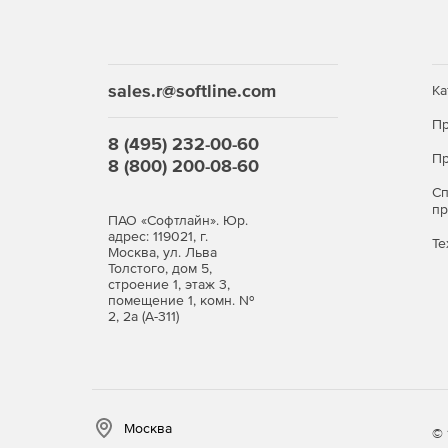
sales.r@softline.com
Ка
Пр
8 (495) 232-00-60
Пр
8 (800) 200-08-60
С
п
ПАО «Софтлайн». Юр.
адрес: 119021, г.
Те
Москва, ул. Льва
Толстого, дом 5,
строение 1, этаж 3,
помещение 1, комн. №
2, 2а (А-311)
Москва
© 