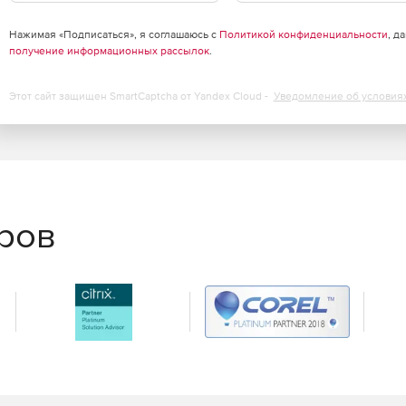
Нажимая «Подписаться», я соглашаюсь с
Политикой конфиденциальности
, д
получение информационных рассылок
.
Этот сайт защищен SmartCaptcha от Yandex Cloud -
Уведомление об условия
еров