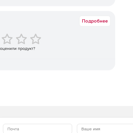
блачных вычислений.
Государственная
ванная защита данных и хранилищ от вирусов и шпионов
Подробнее
ная защита данных и хранилищ от вирусов и шпионов на
 оценили продукт?
нная защита данных и хранилищ от вирусов и шпионов на
x-систем на уровне шлюза за счет сканирования входящего
 вредоносного ПО.
ontrol – защита пользователей Microsoft Exchange от угроз
ванного управления политиками безопасности.