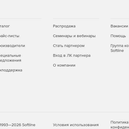
талог
Распродажа
Вакансии
айс-листы
Семинары и вебинары
Помощь
оизводители
Стать партнером
Группа к
Softline
пециальные
Вход в ЛК партнера
редложения
О компании
хподдержка
Политика
Условия использования
1993—2026 Softline
конфиден