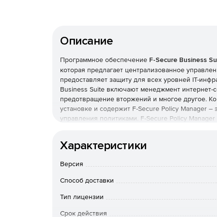
Описание
Программное обеспечение
F-Secure Business Su
которая предлагает централизованное управлени
предоставляет защиту для всех уровней IT-инф
Business Suite включают менеджмент интернет-с
предотвращение вторжений и многое другое. Ком
установке и содержит F-Secure Policy Manager 
управления политиками. F-Secure Policy Manag
назначение и распространение политик и монито
Компоненты F-Secure Business Suite:
Характеристики
Client Security – защита ПК и ноутбуков в 
Версия
технологий облачных вычислений.
Способ доставки
Anti-Virus for Workstations – антивирусная з
Тип лицензии
Linux Security Client Edition – защита ПК и н
Срок действия