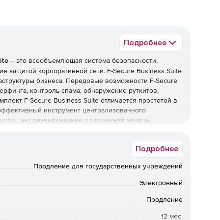
Подробнее
ite
– это всеобъемлющая система безопасности,
е защитой корпоративной сети. F-Secure Business Suite
раструктуры бизнеса. Передовые возможности F-Secure
ерфинга, контроль спама, обнаружение руткитов,
плект F-Secure Business Suite отличается простотой в
– эффективный инструмент централизованного
er упрощает развертывание приложений защиты,
ринг безопасности из единого web-портала.
Подробнее
реальном времени с использованием современных
Продление для государственных учреждений
Электронный
ащита клиентских рабочих станций.
Продление
оутбуков с ОС Linux в реальном времени с
12 мес.