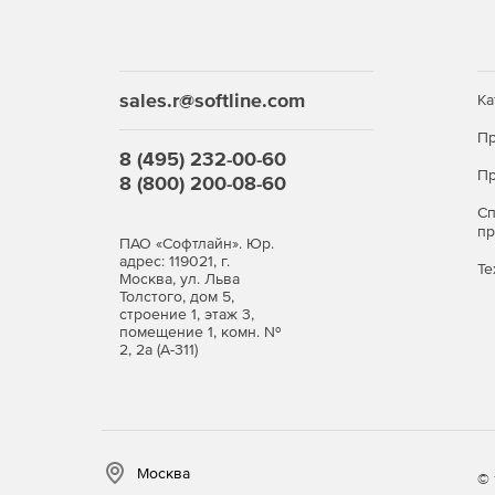
sales.r@softline.com
Ка
Пр
8 (495) 232-00-60
Пр
8 (800) 200-08-60
С
п
ПАО «Софтлайн». Юр.
адрес: 119021, г.
Те
Москва, ул. Льва
Толстого, дом 5,
строение 1, этаж 3,
помещение 1, комн. №
2, 2а (А-311)
Москва
© 