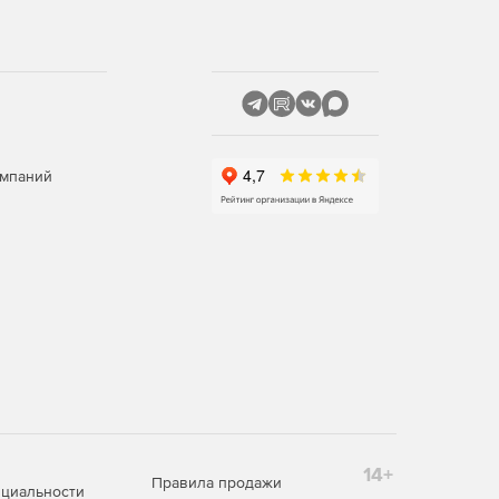
омпаний
14+
Правила продажи
циальности