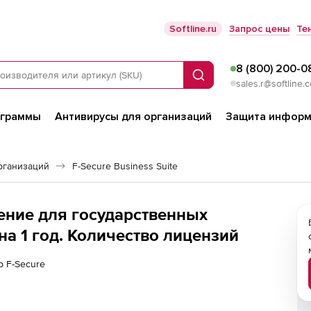
Softline.ru
Запрос цены
Те
8 (800) 200-0
Поиск
sales.r@softline.
ограммы
Антивирусы для организаций
Защита информ
рганизаций
F-Secure Business Suite
ление для государственных
а 1 год. Количество лицензий
р F-Secure