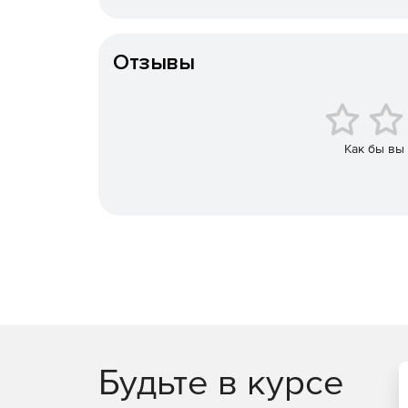
использованием современных технологий о
Тип организации
Anti-Virus for Windows Servers – интегриро
Отзывы
на серверах Windows.
Anti-Virus for Citrix Servers – интегрирован
серверах Citrix.
Как бы вы
Linux Security Server Edition – интегрирова
серверах Linux.
Internet Gatekeeper for Linux – защита Linu
и сходящего трафика на наличие всех типов
Anti-Virus for Microsoft Exchange with Spam C
безопасности.
Policy Manager – инструмент для централизо
Будьте в курсе
Характеристики F-Secure Business Suite: