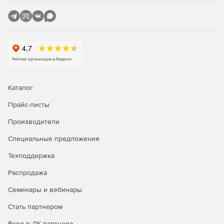
Всеобъемлющий и удобный комплект инструментов
для управления безопасностью.
Защита всех уровней IT-инфраструктуры.
Минимальная нагрузка на память и другие системные
ресурсы.
Каталог
Автоматическая защита в реальном времени от
вирусов, червей, шпионского ПО и троянов.
Прайс-листы
Производители
Защита интернет-активности с использованием
новейшей технологии облачных вычислений.
Специальные предложения
Система предотвращения вторжений и передовое
Техподдержка
обнаружение руткитов.
Распродажа
Фильтрация и защита web-трафика и трафика
Семинары и вебинары
электронной почты.
Стать партнером
Централизованное управление безопасностью.
Вход в ЛК партнера