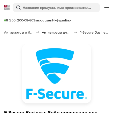
Softline
Поиск
Ме
8 (800) 200-08-60
Запрос цены
Инферит
Блог
Антивирусы и безопасность
Антивирусы для организаций
F-Secure Business Suite
F-Secure Business Suite продление для