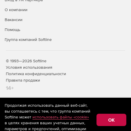
Поддержка нескольких языков.
О компании
Вакансии
Помощь
Группа компаний Softline
© 1993—2026 Softline
Условия использования
Политика конфиденциальности
Правила продажи
14+
Продолжая использовать данный веб-сайт,
На информационном ресурсе store.softline.ru применяются
вы соглашаетесь с тем, что группа компаний
рекомендательные технологии
(информационные технологии
Softline может
использовать файлы «cookie»
предоставления информации на основе сбора,
OK
в целях хранения ваших учетных данных,
систематизации и анализа сведений, относящихся к
предпочтениям пользователей сети «Интернет»,
параметров и предпочтений, оптимизации