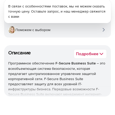
В связи с особенностями поставок, мы не можем сказать
точную цену. Оставьте запрос, и наш менеджер свяжется
с вами
Поможем с выбором
Описание
Подробнее
Программное обеспечение
F-Secure Business Suite
– это
всеобъемлющая система безопасности, которая
предлагает централизованное управление защитой
корпоративной сети. F-Secure Business Suite
предоставляет защиту для всех уровней IT-
инфраструктуры бизнеса. Передовые возможности F-
Secure Business Suite включают менеджмент интернет-
серфинга, контроль спама, обнаружение руткитов,
предотвращение вторжений и многое другое. Комплект
F-Secure Business Suite отличается простотой в установке
и содержит F-Secure Policy Manager – эффективный