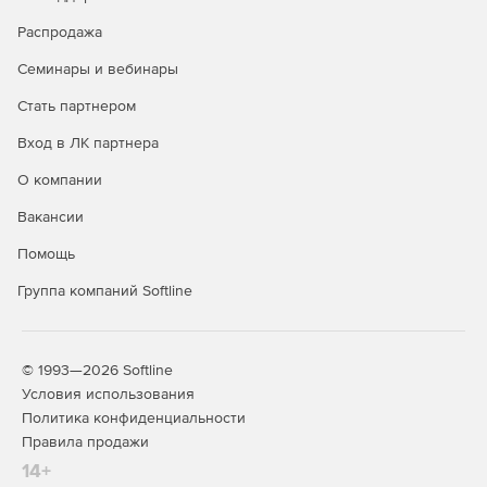
обнаружение руткитов.
Распродажа
Фильтрация и защита web-трафика и трафика
Семинары и вебинары
электронной почты.
Стать партнером
Централизованное управление безопасностью.
Вход в ЛК партнера
Поддержка нескольких языков.
О компании
Вакансии
Помощь
Группа компаний Softline
© 1993—2026 Softline
Условия использования
Политика конфиденциальности
Правила продажи
14+