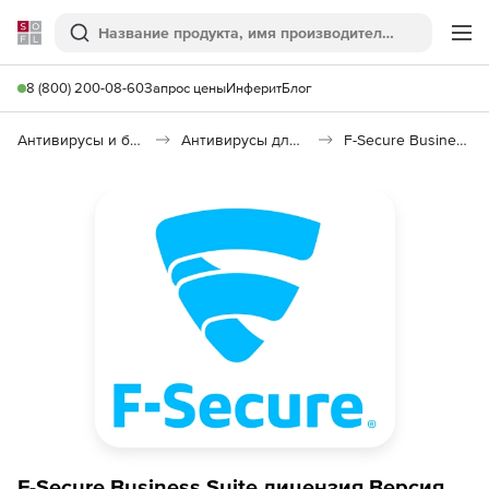
Softline
Поиск
Ме
8 (800) 200-08-60
Запрос цены
Инферит
Блог
Антивирусы и безопасность
Антивирусы для организаций
F-Secure Business Suite
F-Secure Business Suite лицензия Версия