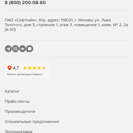
8 (800) 200-08-60
Policy Manager – инструмент для централизованного
управления политиками безопасности.
ПАО «Софтлайн». Юр. адрес: 119021, г. Москва, ул. Льва
Толстого, дом 5, строение 1, этаж 3, помещение 1, комн. № 2, 2а
(А-311)
Характеристики F-Secure Business Suite:
Всеобъемлющий и удобный комплект инструментов
для управления безопасностью.
Защита всех уровней IT-инфраструктуры.
Минимальная нагрузка на память и другие системные
ресурсы.
Каталог
Автоматическая защита в реальном времени от
вирусов, червей, шпионского ПО и троянов.
Прайс-листы
Производители
Защита интернет-активности с использованием
новейшей технологии облачных вычислений.
Специальные предложения
Система предотвращения вторжений и передовое
Техподдержка