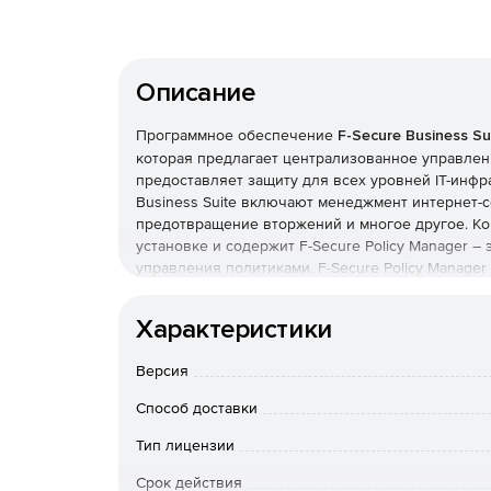
Описание
Программное обеспечение
F-Secure Business Su
которая предлагает централизованное управлени
предоставляет защиту для всех уровней IT-инф
Business Suite включают менеджмент интернет-с
предотвращение вторжений и многое другое. Ком
установке и содержит F-Secure Policy Manager 
управления политиками. F-Secure Policy Manag
назначение и распространение политик и монито
Компоненты F-Secure Business Suite:
Характеристики
Client Security – защита ПК и ноутбуков в 
Версия
технологий облачных вычислений.
Способ доставки
Anti-Virus for Workstations – антивирусная з
Тип лицензии
Linux Security Client Edition – защита ПК и н
Срок действия