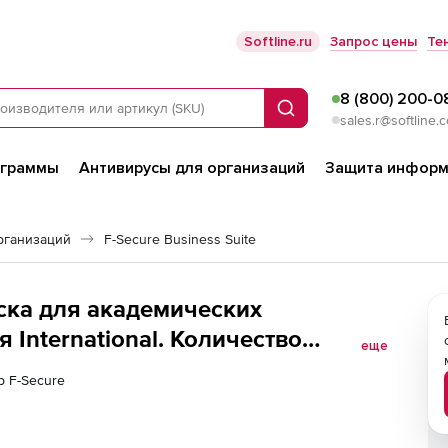
Softline.ru
Запрос цены
Те
8 (800) 200-0
Поиск
sales.r@softline.
ограммы
Антивирусы для организаций
Защита информ
рганизаций
F-Secure Business Suite
иска для академических
 International. Количество
еще
р F-Secure