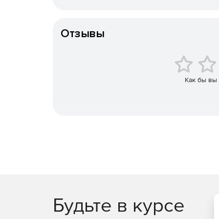
использованием современных технологий о
Тип организации
Anti-Virus for Windows Servers – интегриро
Отзывы
на серверах Windows.
Anti-Virus for Citrix Servers – интегрирован
серверах Citrix.
Как бы вы
Linux Security Server Edition – интегрирова
серверах Linux.
Internet Gatekeeper for Linux – защита Linu
и сходящего трафика на наличие всех типов
Anti-Virus for Microsoft Exchange with Spam C
безопасности.
Policy Manager – инструмент для централизо
Будьте в курсе
Характеристики F-Secure Business Suite: