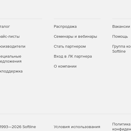
талог
Распродажа
Вакансии
айс-листы
Семинары и вебинары
Помощь
оизводители
Стать партнером
Группа к
Softline
пециальные
Вход в ЛК партнера
редложения
О компании
хподдержка
Политика
Условия использования
1993—2026 Softline
конфиден