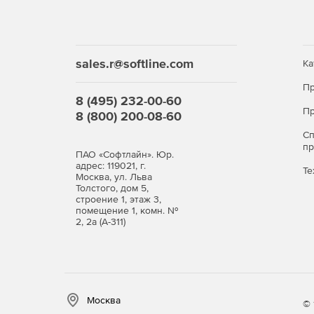
sales.r@softline.com
Ка
Пр
8 (495) 232-00-60
Пр
8 (800) 200-08-60
С
п
ПАО «Софтлайн». Юр.
адрес: 119021, г.
Те
Москва, ул. Льва
Толстого, дом 5,
строение 1, этаж 3,
помещение 1, комн. №
2, 2а (А-311)
Москва
© 