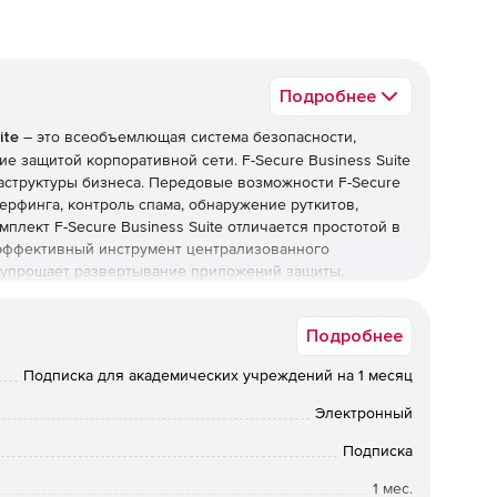
Подробнее
ite
– это всеобъемлющая система безопасности,
е защитой корпоративной сети. F-Secure Business Suite
раструктуры бизнеса. Передовые возможности F-Secure
ерфинга, контроль спама, обнаружение руткитов,
плект F-Secure Business Suite отличается простотой в
– эффективный инструмент централизованного
er упрощает развертывание приложений защиты,
ринг безопасности из единого web-портала.
Подробнее
реальном времени с использованием современных
Подписка для академических учреждений на 1 месяц
Электронный
ащита клиентских рабочих станций.
Подписка
оутбуков с ОС Linux в реальном времени с
1 мес.