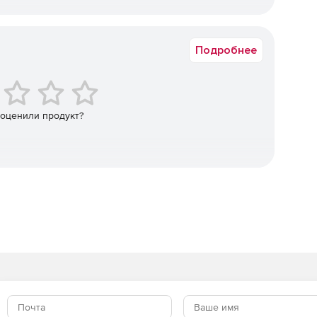
блачных вычислений.
Академическая
ванная защита данных и хранилищ от вирусов и шпионов
Подробнее
ная защита данных и хранилищ от вирусов и шпионов на
 оценили продукт?
нная защита данных и хранилищ от вирусов и шпионов на
x-систем на уровне шлюза за счет сканирования входящего
 вредоносного ПО.
ontrol – защита пользователей Microsoft Exchange от угроз
ванного управления политиками безопасности.