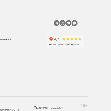
омпаний
14+
Правила продажи
циальности