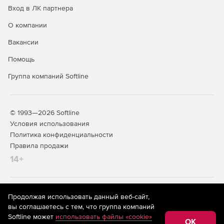
Вход в ЛК партнера
О компании
Вакансии
Помощь
Группа компаний Softline
© 1993—2026 Softline
Условия использования
Политика конфиденциальности
Правила продажи
14+
На информационном ресурсе store.softline.ru применяются
Продолжая использовать данный веб-сайт,
рекомендательные технологии
(информационные технологии
вы соглашаетесь с тем, что группа компаний
предоставления информации на основе сбора,
Softline может
использовать файлы «cookie»
систематизации и анализа сведений, относящихся к
OK