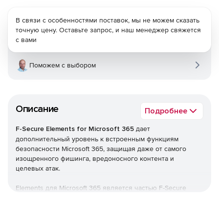
В связи с особенностями поставок, мы не можем сказать
точную цену. Оставьте запрос, и наш менеджер свяжется
с вами
Поможем с выбором
Описание
Подробнее
F-Secure Elements for Microsoft 365
дает
дополнительный уровень к встроенным функциям
безопасности Microsoft 365, защищая даже от самого
изощренного фишинга, вредоносного контента и
целевых атак.
Elements для Microsoft 365 является частью F-Secure
Elements, единой платформы, которая обеспечивает все,
начиная от управления уязвимостями и защиты
совместной работы до защиты конечных точек, а также