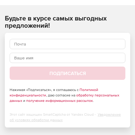
гарантирует обнаружение и управление с единой
консоли безопасности.
Будьте в курсе самых выгодных
Программа использует интеграцию из облака в облако,
предложений!
которая не требует установки промежуточного
программного обеспечения и очень быстро
развертывается. Гарантируется беспроблемное
администрирование на едином облачном портале.
ПОДПИСАТЬСЯ
Нажимая «Подписаться», я соглашаюсь с
Политикой
конфиденциальности
, даю согласие на
обработку персональных
данных
и
получение информационных рассылок
.
Этот сайт защищен SmartCaptcha от Yandex Cloud -
Уведомление
об условиях обработки данных