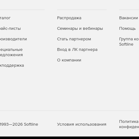
талог
Распродажа
Вакансии
айс-листы
Семинары и вебинары
Помощь
оизводители
Стать партнером
Группа к
Softline
пециальные
Вход в ЛК партнера
редложения
О компании
хподдержка
Политика
Условия использования
1993—2026 Softline
конфиден