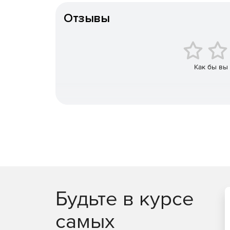
Можно получить F-Secure Elements EPP для комп
включает расширенные функции безопасности, так
Отзывы
DataGuard с File Access Control для компаний 
F-Secure Elements Mobile Protection
Это проактивное, оптимизированное решение дл
Как бы вы
попытки фишинга, поступающие через различны
от доступа к вредоносным веб-сайтам, блокиру
важных бизнес-данных даже при использовании
F-Secure Elements EPP for Server
Защита Windows Server для терминалов Win
управлением исправлениями.
Защита Exchange, сканирующая вложения эл
содержимого.
Будьте в курсе
Защита SharePoint, сканирующая отправку и с
самых
Сертифицированная защита Citrix с управл