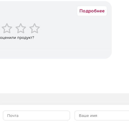
ьютеров в версиях Standard и Premium. Премиум-версия
ие как Application Control с блокировкой скриптов и
Подробнее
с повышенными требованиями к безопасности.
я полной защиты мобильных устройств. Отражает
 оценили продукт?
е социальные приложения, защищая своих сотрудников
я вредоносные программы и обеспечивая безопасность
 небезопасных сетевых подключений.
dows и файловых серверов с интегрированным
ектронной почты на наличие вредоносного
качивание контента SharePoint.
ением исправлениями для опубликованных приложений.