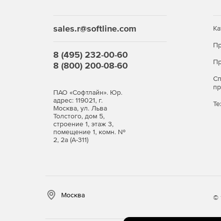
sales.r@softline.com
Ка
Пр
8 (495) 232-00-60
Пр
8 (800) 200-08-60
С
п
ПАО «Софтлайн». Юр.
адрес: 119021, г.
Те
Москва, ул. Льва
Толстого, дом 5,
строение 1, этаж 3,
помещение 1, комн. №
2, 2а (А-311)
Москва
© 