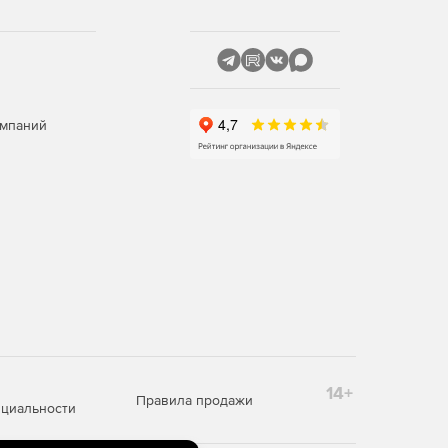
омпаний
14+
Правила продажи
циальности