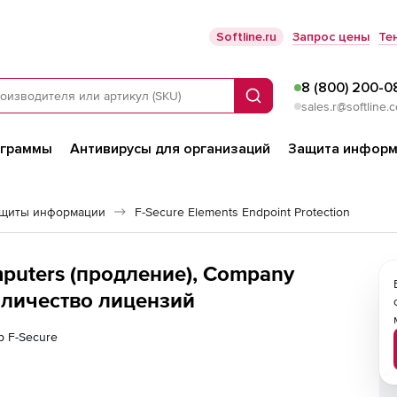
Softline.ru
Запрос цены
Те
8 (800) 200-0
Поиск
sales.r@softline.
ограммы
Антивирусы для организаций
Защита информ
ащиты информации
F-Secure Elements Endpoint Protection
mputers (продление), Company
Количество лицензий
р F-Secure