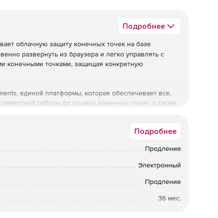
Подробнее
ает облачную защиту конечных точек на базе
венно развернуть из браузера и легко управлять с
ми конечными точками, защищая конкретную
lements, единой платформы, которая обеспечивает все,
совместной работы до защиты конечных точек, а также
й консоли безопасности.
Подробнее
Продление
а безопасности компании. Решение также выполняет
остей, управление исправлениями и обнаружение
Электронный
артину критических зависимостей для полной
Продление
36 мес.
Коммерческая