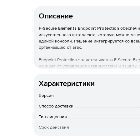
Описание
F-Secure Elements Endpoint Protection
обеспечив
искусственного интеллекта, которую можно мгно
единой консоли. Решение интегрируется со все
организацию от атак.
Endpoint Protection является частью F-Secure E
начиная от управления уязвимостями и защиты 
гарантирует обнаружение и управление с едино
Характеристики
F-Secure Elements Security Center
Версия
Обеспечивает видимость для повышения статус
приоритизацию активов, идентификацию уязвим
Способ доставки
инцидентов; и предоставляет исчерпывающую к
ситуационной осведомленности.
Тип лицензии
Срок действия
F-Secure Elements EPP for Computer
Тип организации