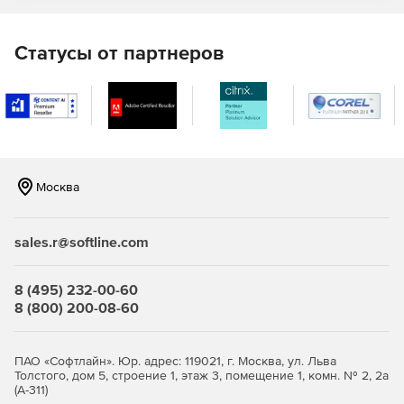
F-Secure Elements Mobile Protection
Статусы от партнеров
Это проактивное, оптимизированное решение для
полной защиты мобильных устройств. Отражает попытки
фишинга, поступающие через различные социальные
приложения, защищая своих сотрудников от доступа к
вредоносным веб-сайтам, блокируя вредоносные
программы и обеспечивая безопасность важных бизнес-
данных даже при использовании небезопасных сетевых
Москва
подключений.
F-Secure Elements EPP for Server
sales.r@softline.com
Защита Windows Server для терминалов Windows и
файловых серверов с интегрированным управлением
8 (495) 232-00-60
исправлениями.
8 (800) 200-08-60
Защита Exchange, сканирующая вложения
электронной почты на наличие вредоносного
ПАО «Софтлайн». Юр. адрес: 119021, г. Москва, ул. Льва
содержимого.
Толстого, дом 5, строение 1, этаж 3, помещение 1, комн. № 2, 2а
(А-311)