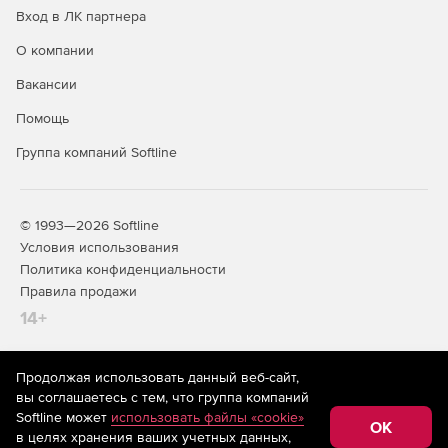
Вход в ЛК партнера
О компании
Вакансии
Помощь
Группа компаний Softline
© 1993—2026 Softline
Условия использования
Политика конфиденциальности
Правила продажи
14+
Продолжая использовать данный веб-сайт,
На информационном ресурсе store.softline.ru применяются
вы соглашаетесь с тем, что группа компаний
рекомендательные технологии
(информационные технологии
Softline может
использовать файлы «cookie»
предоставления информации на основе сбора,
OK
в целях хранения ваших учетных данных,
систематизации и анализа сведений, относящихся к