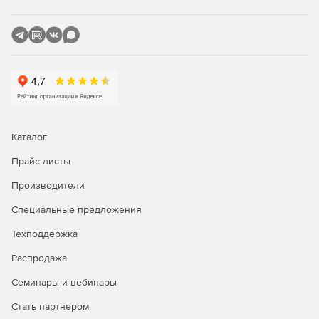
Защита SharePoint, сканирующая отправку и
скачивание контента SharePoint.
Сертифицированная защита Citrix с управлением
исправлениями для опубликованных приложений.
Защита Linux, обеспечивающая основные
возможности безопасности для клиентов Linux.
Каталог
Прайс-листы
Производители
Специальные предложения
Техподдержка
Распродажа
Семинары и вебинары
Стать партнером