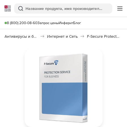
Softline
Поиск
Ме
8 (800) 200-08-60
Запрос цены
Инферит
Блог
Антивирусы и безопасность
Интернет и Сеть
F-Secure Protection Service for Business (PSB), Workstation Security Module