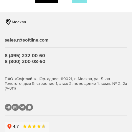
Управление подписками.
Москва
Настройка пользовательских профилей.
Блокирование доступа конечных пользователей к
sales.r@softline.com
настройкам.
Удаленная установка клиентского ПО.
8 (495) 232-00-60
8 (800) 200-08-60
Шифрование коммуникации между защищенными
устройствами, серверами и порталами F-Secure.
ПАО «Софтлайн». Юр. адрес: 119021, г. Москва, ул. Льва
Толстого, дом 5, строение 1, этаж 3, помещение 1, комн. № 2, 2а
(А-311)
Workstation Security Module:
Защита ПК Windows и компьютеров Mac.