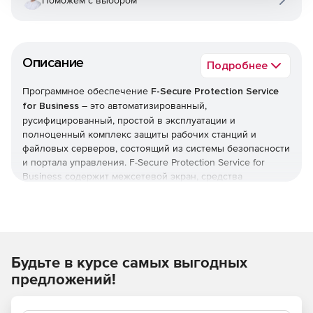
Поможем с выбором
Описание
Подробнее
Программное обеспечение
F-Secure Protection Service
for Business
– это автоматизированный,
русифицированный, простой в эксплуатации и
полноценный комплекс защиты рабочих станций и
файловых серверов, состоящий из системы безопасности
и портала управления. F-Secure Protection Service for
Business содержит межсетевой экран, средства
предотвращения вторжений и контроля приложений.
Встроенная система блокирования спама позволяет
очищать электронную почту от спама и других ненужных
сообщений. Автоматизированные функции и режим
непрерывной работы гарантируют беспроблемное
Будьте в курсе самых выгодных
круглосуточное функционирование системы
безопасности с минимальным вмешательством
предложений!
пользователя и нагрузкой на ресурсы.