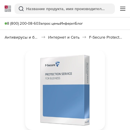
Softline
Поиск
Ме
8 (800) 200-08-60
Запрос цены
Инферит
Блог
Антивирусы и безопасность
Интернет и Сеть
F-Secure Protection Service for Business (PSB), Workstation Security Module