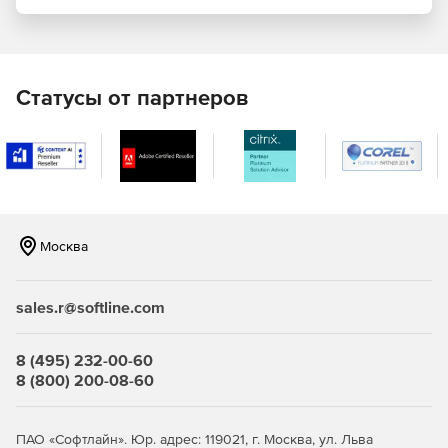
Онлайн-инструмент менеджмента и обновления
статуса безопасности.
Управление, не зависящее от времени и
Статусы от партнеров
местоположения администратора.
Описательные графические отчеты, история событий
до 4 недель давности.
Управление подписками.
Москва
Настройка пользовательских профилей.
Блокирование доступа конечных пользователей к
sales.r@softline.com
настройкам.
Удаленная установка клиентского ПО.
8 (495) 232-00-60
8 (800) 200-08-60
Шифрование коммуникации между защищенными
устройствами, серверами и порталами F-Secure.
ПАО «Софтлайн». Юр. адрес: 119021, г. Москва, ул. Льва