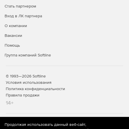
Локальная настройка конфигураций безопасности.
Стать партнером
Вход в ЛК партнера
Доставка новостей из мира безопасности.
О компании
Автоматическое обновление определений вирусов.
Вакансии
Автоматическое обновление программных версий и
Помощь
патчей.
Группа компаний Softline
Экономия сетевой полосы пропускания.
© 1993—2026 Softline
Условия использования
Политика конфиденциальности
Правила продажи
14+
На информационном ресурсе store.softline.ru применяются
Продолжая использовать данный веб-сайт,
рекомендательные технологии
(информационные технологии